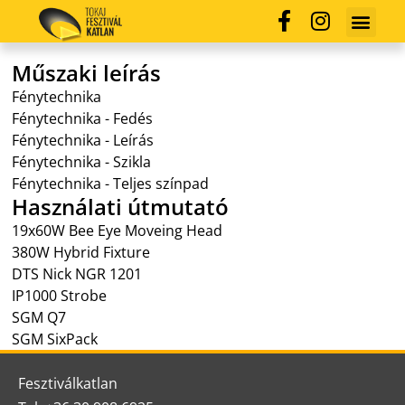
Műszaki leírás
Fénytechnika
Fénytechnika - Fedés
Fénytechnika - Leírás
Fénytechnika - Szikla
Fénytechnika - Teljes színpad
Használati útmutató
19x60W Bee Eye Moveing Head
380W Hybrid Fixture
DTS Nick NGR 1201
IP1000 Strobe
SGM Q7
SGM SixPack
Fesztiválkatlan