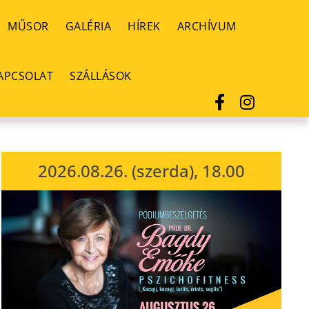
MŰSOR
GALÉRIA
HÍREK
ARCHÍVUM
APCSOLAT
SZÁLLÁSOK
2026.08.26. (szerda), 18.00