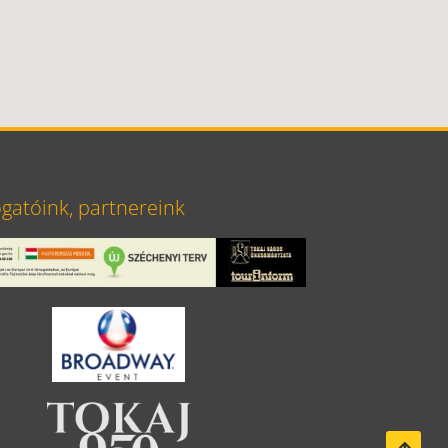
atóink, partnereink