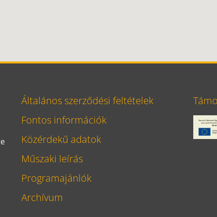
Általános szerződési feltételek
Támog
Fontos információk
Közérdekű adatok
te
Műszaki leírás
Programajánlók
Archívum