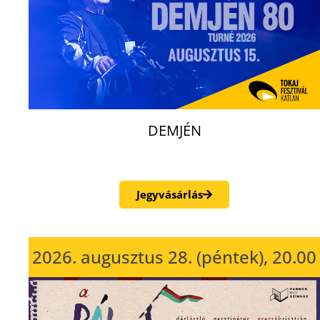
DEMJÉN
Jegyvásárlás
2026. augusztus 28. (péntek), 20.00