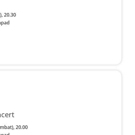
), 20.30
npad
cert
mbat), 20.00
npad