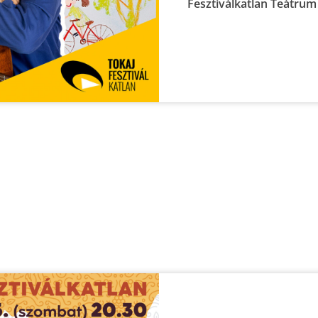
Fesztiválkatlan Teátrum