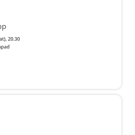
pp
t), 20.30
npad