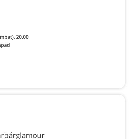
mbat), 20.00
npad
arbárglamour