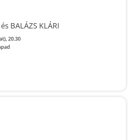
és BALÁZS KLÁRI
t), 20.30
npad