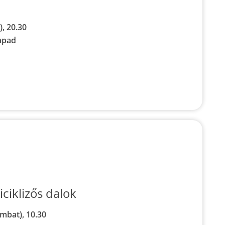
), 20.30
npad
iciklizős dalok
mbat), 10.30