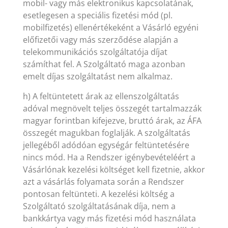
mobil- vagy más elektronikus kapcsolatának,
esetlegesen a speciális fizetési mód (pl.
mobilfizetés) ellenértékeként a Vásárló egyéni
előfizetői vagy más szerződése alapján a
telekommunikációs szolgáltatója díjat
számíthat fel. A Szolgáltató maga azonban
emelt díjas szolgáltatást nem alkalmaz.
h) A feltüntetett árak az ellenszolgáltatás
adóval megnövelt teljes összegét tartalmazzák
magyar forintban kifejezve, bruttó árak, az ÁFA
összegét magukban foglalják. A szolgáltatás
jellegéből adódóan egységár feltüntetésére
nincs mód. Ha a Rendszer igénybevételéért a
Vásárlónak kezelési költséget kell fizetnie, akkor
azt a vásárlás folyamata során a Rendszer
pontosan feltünteti. A kezelési költség a
Szolgáltató szolgáltatásának díja, nem a
bankkártya vagy más fizetési mód használata