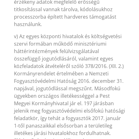
érzékeny adatok megfelelő erősségű
titkosítással vannak tárolva, kódolásukhoz
processzorba épített hardveres támogatást
használunk.
v) Az egyes központi hivatalok és költségvetési
szervi formában működő minisztériumi
háttérintézmények felülvizsgálatával
összefüggő jogutódlásáról, valamint egyes
közfeladatok átvételéről szóló 378/2016. (XII. 2.)
Kormányrendelet értelmében a Nemzeti
Fogyasztóvédelmi Hatóság 2016. december 31.
napjával, jogutódlással megszűnt. Másodfokú
ügyekben országos illetékességgel a Pest
Megyei Kormányhivatal jár el. 197 járásban
jelenik meg fogyasztóvédelmi elsőfokú hatósági
feladatkör, így tehát a fogyasztók 2017. január
1-től panaszaikkal elsősorban a területileg
illetékes járási hivatalokhoz fordulhatnak.