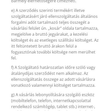
bármely elérhetőségére címezheti.
e) A szerződés szerinti termékért illetve
szolgáltatásért járó ellenszolgáltatás általános
forgalmi adót tartalmazó teljes összegét a
vásárlási felület ún. „kosár” oldala tartalmazza,
megjelölve a bruttó jegyárakat, a kezelési
költséget és az esetleges szállítási költséget. Az
itt feltüntetett bruttó árakon felül a
fogyasztónak további költsége nem merülhet
fel.
f) A Szolgáltató határozatlan időre szóló vagy
átalánydíjas szerződést nem alkalmaz. Az
ellenszolgáltatás összege az adott vásárlásra
vonatkozó valamennyi költséget tartalmazza.
g) A vásárlás lebonyolítására szolgáló eszköz
(mobiltelefon, telefon, internetkapcsolattal
rendelkező számítógép, tablet stb.) internet-,