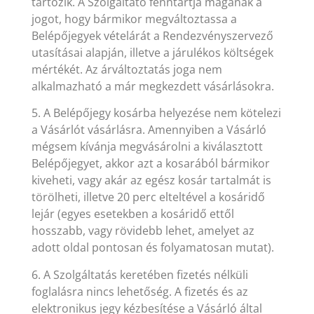
tartozik. A Szolgáltató fenntartja magának a
jogot, hogy bármikor megváltoztassa a
Belépőjegyek vételárát a Rendezvényszervező
utasításai alapján, illetve a járulékos költségek
mértékét. Az árváltoztatás joga nem
alkalmazható a már megkezdett vásárlásokra.
5. A Belépőjegy kosárba helyezése nem kötelezi
a Vásárlót vásárlásra. Amennyiben a Vásárló
mégsem kívánja megvásárolni a kiválasztott
Belépőjegyet, akkor azt a kosarából bármikor
kiveheti, vagy akár az egész kosár tartalmát is
törölheti, illetve 20 perc elteltével a kosáridő
lejár (egyes esetekben a kosáridő ettől
hosszabb, vagy rövidebb lehet, amelyet az
adott oldal pontosan és folyamatosan mutat).
6. A Szolgáltatás keretében fizetés nélküli
foglalásra nincs lehetőség. A fizetés és az
elektronikus jegy kézbesítése a Vásárló által