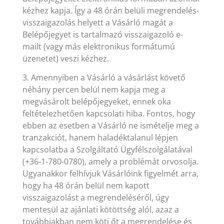
kézhez kapja. Így a 48 órán belüli megrendelés-
visszaigazolás helyett a Vásárló magát a
Belépőjegyet is tartalmazó visszaigazoló e-
mailt (vagy más elektronikus formátumú
üzenetet) veszi kézhez.
3. Amennyiben a Vásárló a vásárlást követő
néhány percen belül nem kapja meg a
megvásárolt belépőjegyeket, ennek oka
feltételezhetően kapcsolati hiba. Fontos, hogy
ebben az esetben a Vásárló ne ismételje meg a
tranzakciót, hanem haladéktalanul lépjen
kapcsolatba a Szolgáltató Ügyfélszolgálatával
(+36-1-780-0780), amely a problémát orvosolja.
Ugyanakkor felhívjuk Vásárlóink figyelmét arra,
hogy ha 48 órán belül nem kapott
visszaigazolást a megrendeléséről, úgy
mentesül az ajánlati kötöttség alól, azaz a
továbbiakban nem köti őt a megrendelése és