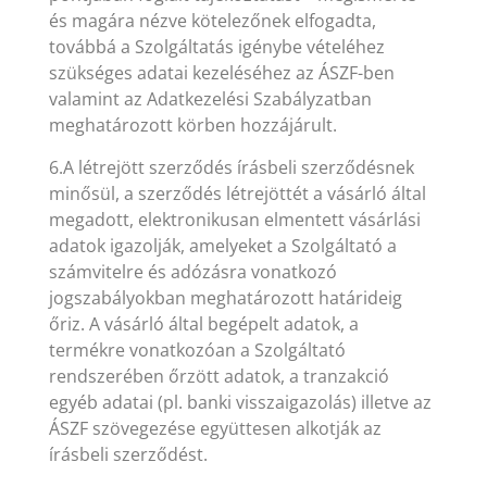
és magára nézve kötelezőnek elfogadta,
továbbá a Szolgáltatás igénybe vételéhez
szükséges adatai kezeléséhez az ÁSZF-ben
valamint az Adatkezelési Szabályzatban
meghatározott körben hozzájárult.
6.A létrejött szerződés írásbeli szerződésnek
minősül, a szerződés létrejöttét a vásárló által
megadott, elektronikusan elmentett vásárlási
adatok igazolják, amelyeket a Szolgáltató a
számvitelre és adózásra vonatkozó
jogszabályokban meghatározott határideig
őriz. A vásárló által begépelt adatok, a
termékre vonatkozóan a Szolgáltató
rendszerében őrzött adatok, a tranzakció
egyéb adatai (pl. banki visszaigazolás) illetve az
ÁSZF szövegezése együttesen alkotják az
írásbeli szerződést.