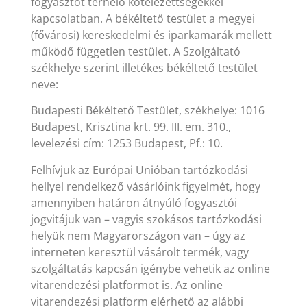
fogyasztót terhelő kötelezettségekkel
kapcsolatban. A békéltető testület a megyei
(fővárosi) kereskedelmi és iparkamarák mellett
működő független testület. A Szolgáltató
székhelye szerint illetékes békéltető testület
neve:
Budapesti Békéltető Testület, székhelye: 1016
Budapest, Krisztina krt. 99. III. em. 310.,
levelezési cím: 1253 Budapest, Pf.: 10.
Felhívjuk az Európai Unióban tartózkodási
hellyel rendelkező vásárlóink figyelmét, hogy
amennyiben határon átnyúló fogyasztói
jogvitájuk van – vagyis szokásos tartózkodási
helyük nem Magyarországon van – úgy az
interneten keresztül vásárolt termék, vagy
szolgáltatás kapcsán igénybe vehetik az online
vitarendezési platformot is. Az online
vitarendezési platform elérhető az alábbi