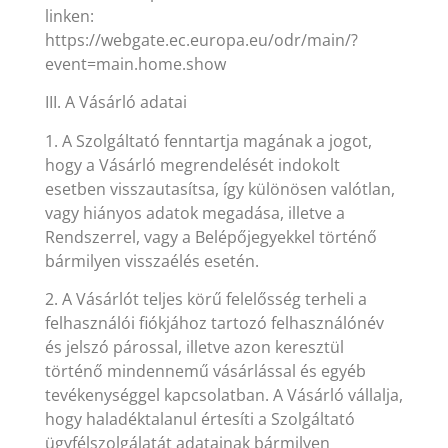
linken:
https://webgate.ec.europa.eu/odr/main/?
event=main.home.show
III. A Vásárló adatai
1. A Szolgáltató fenntartja magának a jogot,
hogy a Vásárló megrendelését indokolt
esetben visszautasítsa, így különösen valótlan,
vagy hiányos adatok megadása, illetve a
Rendszerrel, vagy a Belépőjegyekkel történő
bármilyen visszaélés esetén.
2. A Vásárlót teljes körű felelősség terheli a
felhasználói fiókjához tartozó felhasználónév
és jelszó párossal, illetve azon keresztül
történő mindennemű vásárlással és egyéb
tevékenységgel kapcsolatban. A Vásárló vállalja,
hogy haladéktalanul értesíti a Szolgáltató
ügyfélszolgálatát adatainak bármilyen