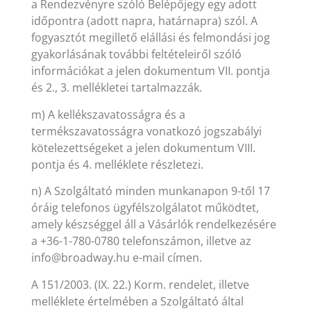
a Rendezvényre szóló Belépőjegy egy adott
időpontra (adott napra, határnapra) szól. A
fogyasztót megillető elállási és felmondási jog
gyakorlásának további feltételeiről szóló
információkat a jelen dokumentum VII. pontja
és 2., 3. mellékletei tartalmazzák.
m) A kellékszavatosságra és a
termékszavatosságra vonatkozó jogszabályi
kötelezettségeket a jelen dokumentum VIII.
pontja és 4. melléklete részletezi.
n) A Szolgáltató minden munkanapon 9-től 17
óráig telefonos ügyfélszolgálatot működtet,
amely készséggel áll a Vásárlók rendelkezésére
a +36-1-780-0780 telefonszámon, illetve az
info@broadway.hu e-mail címen.
A 151/2003. (IX. 22.) Korm. rendelet, illetve
melléklete értelmében a Szolgáltató által