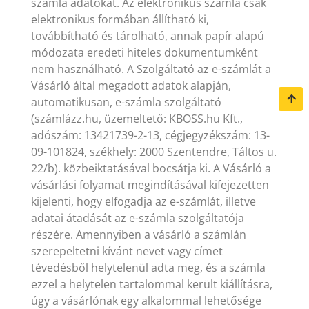
számla adatokat. Az elektronikus számla csak
elektronikus formában állítható ki,
továbbítható és tárolható, annak papír alapú
módozata eredeti hiteles dokumentumként
nem használható. A Szolgáltató az e-számlát a
Vásárló által megadott adatok alapján,
automatikusan, e-számla szolgáltató
(számlázz.hu, üzemeltető: KBOSS.hu Kft.,
adószám: 13421739-2-13, cégjegyzékszám: 13-
09-101824, székhely: 2000 Szentendre, Táltos u.
22/b). közbeiktatásával bocsátja ki. A Vásárló a
vásárlási folyamat megindításával kifejezetten
kijelenti, hogy elfogadja az e-számlát, illetve
adatai átadását az e-számla szolgáltatója
részére. Amennyiben a vásárló a számlán
szerepeltetni kívánt nevet vagy címet
tévedésből helytelenül adta meg, és a számla
ezzel a helytelen tartalommal került kiállításra,
úgy a vásárlónak egy alkalommal lehetősége