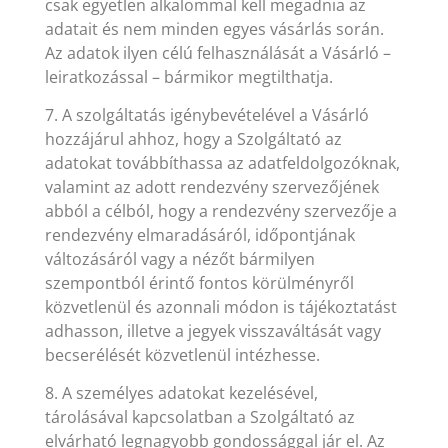
csak egyetlen alkalommal kell megadnia az
adatait és nem minden egyes vásárlás során.
Az adatok ilyen célú felhasználását a Vásárló –
leiratkozással – bármikor megtilthatja.
7. A szolgáltatás igénybevételével a Vásárló
hozzájárul ahhoz, hogy a Szolgáltató az
adatokat továbbíthassa az adatfeldolgozóknak,
valamint az adott rendezvény szervezőjének
abból a célból, hogy a rendezvény szervezője a
rendezvény elmaradásáról, időpontjának
változásáról vagy a nézőt bármilyen
szempontból érintő fontos körülményről
közvetlenül és azonnali módon is tájékoztatást
adhasson, illetve a jegyek visszaváltását vagy
becserélését közvetlenül intézhesse.
8. A személyes adatokat kezelésével,
tárolásával kapcsolatban a Szolgáltató az
elvárható legnagyobb gondossággal jár el. Az