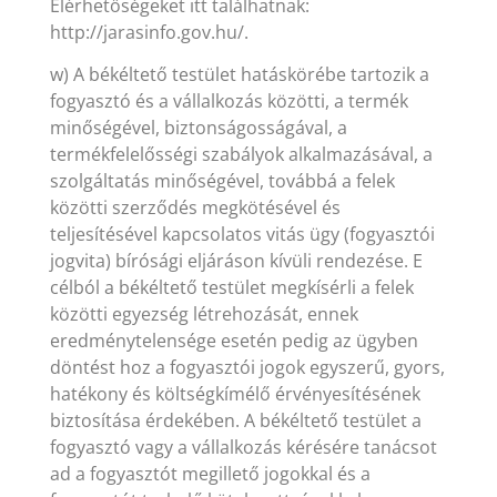
Elérhetőségeket itt találhatnak:
http://jarasinfo.gov.hu/.
w) A békéltető testület hatáskörébe tartozik a
fogyasztó és a vállalkozás közötti, a termék
minőségével, biztonságosságával, a
termékfelelősségi szabályok alkalmazásával, a
szolgáltatás minőségével, továbbá a felek
közötti szerződés megkötésével és
teljesítésével kapcsolatos vitás ügy (fogyasztói
jogvita) bírósági eljáráson kívüli rendezése. E
célból a békéltető testület megkísérli a felek
közötti egyezség létrehozását, ennek
eredménytelensége esetén pedig az ügyben
döntést hoz a fogyasztói jogok egyszerű, gyors,
hatékony és költségkímélő érvényesítésének
biztosítása érdekében. A békéltető testület a
fogyasztó vagy a vállalkozás kérésére tanácsot
ad a fogyasztót megillető jogokkal és a