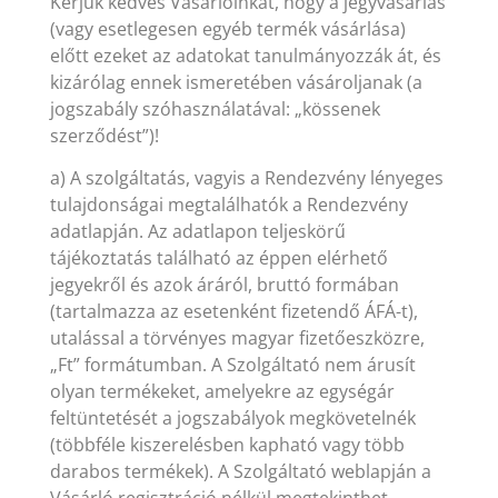
Kérjük kedves Vásárlóinkat, hogy a jegyvásárlás
(vagy esetlegesen egyéb termék vásárlása)
előtt ezeket az adatokat tanulmányozzák át, és
kizárólag ennek ismeretében vásároljanak (a
jogszabály szóhasználatával: „kössenek
szerződést”)!
a) A szolgáltatás, vagyis a Rendezvény lényeges
tulajdonságai megtalálhatók a Rendezvény
adatlapján. Az adatlapon teljeskörű
tájékoztatás található az éppen elérhető
jegyekről és azok áráról, bruttó formában
(tartalmazza az esetenként fizetendő ÁFÁ-t),
utalással a törvényes magyar fizetőeszközre,
„Ft” formátumban. A Szolgáltató nem árusít
olyan termékeket, amelyekre az egységár
feltüntetését a jogszabályok megkövetelnék
(többféle kiszerelésben kapható vagy több
darabos termékek). A Szolgáltató weblapján a