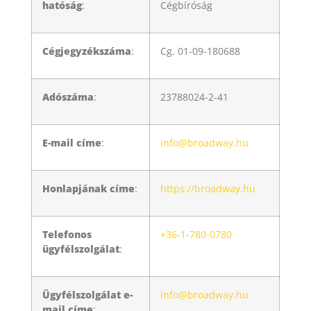
hatóság
:
Cégbíróság
Cégjegyzékszáma
:
Cg. 01-09-180688
Adószáma
:
23788024-2-41
E-mail címe
:
info@broadway.hu
Honlapjának címe
:
https://broadway.hu
Telefonos
+36-1-780-0780
ügyfélszolgálat
:
Ügyfélszolgálat e-
info@broadway.hu
mail címe
: