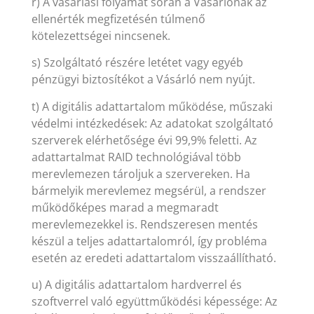
r) A vásárlási folyamat során a Vásárlónak az
ellenérték megfizetésén túlmenő
kötelezettségei nincsenek.
s) Szolgáltató részére letétet vagy egyéb
pénzügyi biztosítékot a Vásárló nem nyújt.
t) A digitális adattartalom működése, műszaki
védelmi intézkedések: Az adatokat szolgáltató
szerverek elérhetősége évi 99,9% feletti. Az
adattartalmat RAID technológiával több
merevlemezen tároljuk a szervereken. Ha
bármelyik merevlemez megsérül, a rendszer
működőképes marad a megmaradt
merevlemezekkel is. Rendszeresen mentés
készül a teljes adattartalomról, így probléma
esetén az eredeti adattartalom visszaállítható.
u) A digitális adattartalom hardverrel és
szoftverrel való együttműködési képessége: Az