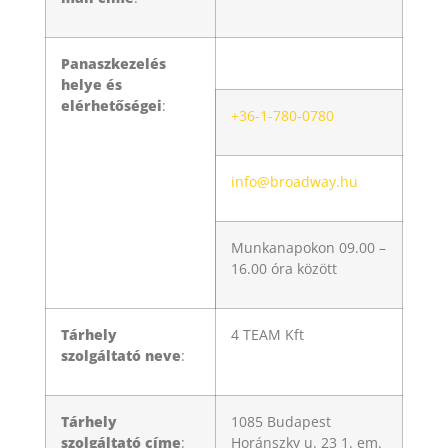
Panaszkezelés
helye és
elérhetőségei
:
+36-1-780-0780
info@broadway.hu
Munkanapokon 09.00 –
16.00 óra között
Tárhely
4 TEAM Kft
szolgáltató neve
:
Tárhely
1085 Budapest
szolgáltató címe
:
Horánszky u. 23 1. em.