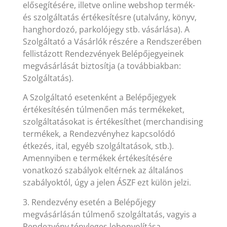
elősegítésére, illetve online webshop termék-
és szolgáltatás értékesítésre (utalvány, könyv,
hanghordozó, parkolójegy stb. vásárlása). A
Szolgáltató a Vásárlók részére a Rendszerében
fellistázott Rendezvények Belépőjegyeinek
megvásárlását biztosítja (a továbbiakban:
Szolgáltatás).
A Szolgáltató esetenként a Belépőjegyek
értékesítésén túlmenően más termékeket,
szolgáltatásokat is értékesíthet (merchandising
termékek, a Rendezvényhez kapcsolódó
étkezés, ital, egyéb szolgáltatások, stb.).
Amennyiben e termékek értékesítésére
vonatkozó szabályok eltérnek az általános
szabályoktól, úgy a jelen ÁSZF ezt külön jelzi.
3. Rendezvény esetén a Belépőjegy
megvásárlásán túlmenő szolgáltatás, vagyis a
Rendezvény tényleges lebonyolítása