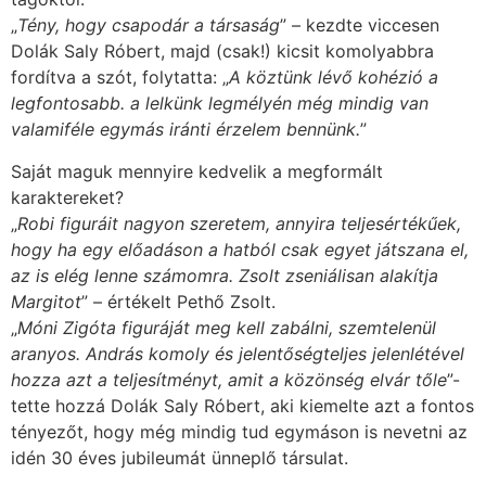
„
Tény, hogy csapodár a társaság
” – kezdte viccesen
Dolák Saly Róbert, majd (csak!) kicsit komolyabbra
fordítva a szót, folytatta: „
A köztünk lévő kohézió a
legfontosabb. a lelkünk legmélyén még mindig van
valamiféle egymás iránti érzelem bennünk.
”
Saját maguk mennyire kedvelik a megformált
karaktereket?
„
Robi figuráit nagyon szeretem, annyira teljesértékűek,
hogy ha egy előadáson a hatból csak egyet játszana el,
az is elég lenne számomra. Zsolt zseniálisan alakítja
Margitot
” – értékelt Pethő Zsolt.
„
Móni Zigóta figuráját meg kell zabálni, szemtelenül
aranyos. András komoly és jelentőségteljes jelenlétével
hozza azt a teljesítményt, amit a közönség elvár tőle
”-
tette hozzá Dolák Saly Róbert, aki kiemelte azt a fontos
tényezőt, hogy még mindig tud egymáson is nevetni az
idén 30 éves jubileumát ünneplő társulat.