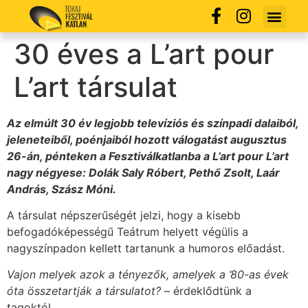
30 éves a L’art pour
L’art társulat
Az elmúlt 30 év legjobb televíziós és színpadi dalaiból,
jeleneteiből, poénjaiból hozott válogatást augusztus
26-án, pénteken a Fesztiválkatlanba a L’art pour L’art
nagy négyese: Dolák Saly Róbert, Pethő Zsolt, Laár
András, Szász Móni.
A társulat népszerűségét jelzi, hogy a kisebb
befogadóképességű Teátrum helyett végülis a
nagyszínpadon kellett tartanunk a humoros előadást.
Vajon melyek azok a tényezők, amelyek a ’80-as évek
óta összetartják a társulatot?
– érdeklődtünk a
tagoktól.