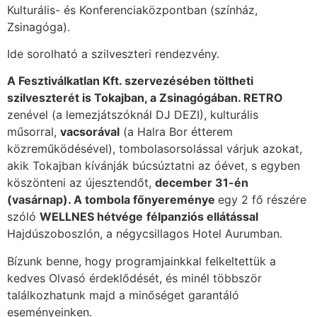
Kulturális- és Konferenciaközpontban (színház,
Zsinagóga).
Ide sorolható a szilveszteri rendezvény.
A Fesztiválkatlan Kft. szervezésében töltheti
szilveszterét is Tokajban, a Zsinagógában. RETRO
zenével (a lemezjátszóknál DJ DEZI), kulturális
műsorral,
vacsorával
(a Halra Bor étterem
közreműködésével), tombolasorsolással várjuk azokat,
akik Tokajban kívánják búcsúztatni az óévet, s egyben
köszönteni az újesztendőt,
december 31-én
(vasárnap). A tombola főnyereménye
egy 2 fő részére
szóló
WELLNES hétvége
félpanziós ellátással
Hajdúszoboszlón, a négycsillagos Hotel Aurumban.
Bízunk benne, hogy programjainkkal felkeltettük a
kedves Olvasó érdeklődését, és minél többször
találkozhatunk majd a minőséget garantáló
eseményeinken.