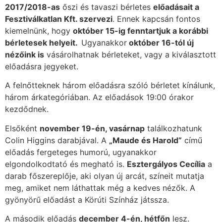
2017/2018-as
őszi és tavaszi bérletes
előadásait a
Fesztiválkatlan Kft. szervezi
. Ennek kapcsán fontos
kiemelnünk, hogy
október 15-ig fenntartjuk a korábbi
bérletesek helyeit.
Ugyanakkor
október 16-tól új
nézőink is
vásárolhatnak bérleteket, vagy a kiválasztott
előadásra jegyeket.
A felnőtteknek három előadásra szóló bérletet kínálunk,
három árkategóriában. Az előadások 19:00 órakor
kezdődnek.
Elsőként
november 19-én, vasárnap
találkozhatunk
Colin Higgins darabjával. A
„Maude és Harold”
című
előadás fergeteges humorú, ugyanakkor
elgondolkodtató és megható is.
Esztergályos Cecília
a
darab főszereplője, aki olyan új arcát, színeit mutatja
meg, amiket nem láthattak még a kedves nézők. A
gyönyörű előadást a Körúti Színház játssza.
A második előadás
december 4-én, hétfőn
lesz.