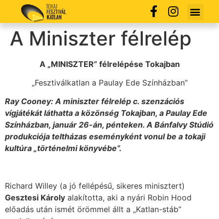
A Miniszter félrelép
A „MINISZTER” félrelépése Tokajban
„Fesztiválkatlan a Paulay Ede Színházban”
Ray Cooney: A miniszter félrelép c. szenzációs
vígjátékát láthatta a közönség Tokajban, a Paulay Ede
Színházban, január 26-án, pénteken. A Bánfalvy Stúdió
produkciója teltházas eseményként vonul be a tokaji
kultúra „történelmi könyvébe”.
Richard Willey (a jó fellépésű, sikeres minisztert)
Gesztesi Károly
alakította, aki a nyári Robin Hood
előadás után ismét örömmel állt a „Katlan-stáb”