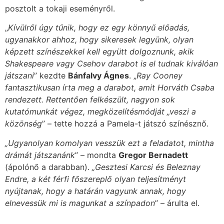
posztolt a tokaji eseményről.
„
Kívülről úgy tűnik, hogy ez egy könnyű előadás,
ugyanakkor ahhoz, hogy sikeresek legyünk, olyan
képzett színészekkel kell együtt dolgoznunk, akik
Shakespeare vagy Csehov darabot is el tudnak kiválóan
játszani
” kezdte
Bánfalvy Ágnes
. „
Ray Cooney
fantasztikusan írta meg a darabot, amit Horváth Csaba
rendezett. Rettentően felkészült, nagyon sok
kutatómunkát végez, megközelítésmódját „veszi a
közönség
” – tette hozzá a Pamela-t játszó színésznő.
„Ugyanolyan komolyan vesszük ezt a feladatot, mintha
drámát játszanánk
” – mondta
Gregor Bernadett
(ápolónő a darabban).
„Gesztesi Karcsi és Beleznay
Endre, a két férfi főszereplő olyan teljesítményt
nyújtanak, hogy a határán vagyunk annak, hogy
elnevessük mi is magunkat a színpadon
” – árulta el.