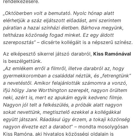
rendelkezésére.
„Októberben volt a bemutató. Nyolc hónap alatt
elérhetjük a száz eljátszott előadást, ami szerintem
páratlan a hazai színházi életben. Bárhova megyünk,
teltházas közönség fogad minket. Ez egy áldott
szereposztás”
– dicsérte kollégáit is a népszerű színész.
Az elképesztő sikerrel játszó darabról,
Kiss Ramónával
is beszélgettünk.
„
Az emlékem erről a filmről, illetve darabról az, hogy
gyermekkoromban a családdal néztük, és „fetrengtünk”
a nevetéstől. Amikor felajánlották számomra a vonzó,
ifjú hölgy Jane Worthington szerepét, nagyon örültem
neki, azért is, mert ez apukám egyik kedvenc filmje.
Nagyon jól telt a felkészülés, a próbák alatt nagyon
sokat nevettünk, megtisztelő ezekkel a kollégákkal
együtt játszani. Ráadásul úgy érzem, a tokaji közönség
nagyon élvezte ezt a darabot
” – mondta mosolygósan
Kiss Ramóna, aki hivatalos közösségi oldalain is