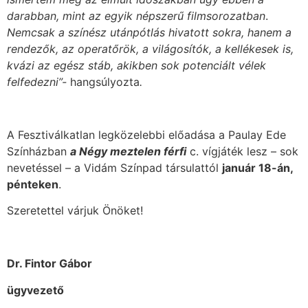
darabban, mint az egyik népszerű filmsorozatban
.
Nemcsak a színész utánpótlás hivatott sokra, hanem a
rendezők, az operatőrök, a világosítók, a kellékesek is,
kvázi az egész stáb, akikben sok potenciált vélek
felfedezni”-
hangsúlyozta
.
A Fesztiválkatlan legközelebbi előadása a Paulay Ede
Színházban
a Négy meztelen férfi
c. vígjáték lesz – sok
nevetéssel – a Vidám Színpad társulattól
január 18-án,
pénteken
.
Szeretettel várjuk Önöket!
Dr. Fintor Gábor
ügyvezető