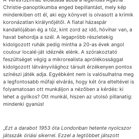
Christie-panoptikumba enged bepillantást, mely kép
mindenkiben ott él, aki egy könyvet is olvasott a krimik
koronázatlan királynőjétől. A fiatal házaspár
kandallójában ég a tűz, kint zord az idő, hóvihar van, a
havat behordja a szél. A legapróbb részletekig
kidolgozott ruhák pedig mintha a 20-as évek angol
coulour localé-ját idéznék elénk. A szórakoztató
feszültséget végig a mikrorealista aprólékossággal
kidolgozott látványvilághoz társult érzékenyen pontos
színészi játék adja. Egyébként nem is valósulhatna meg
a legfontosabb műfaji elvárás, hogy két óra elteltével is
folyamatosan ott munkáljon a nézőben a kérdés: ki
lehet a gyilkos? Ott munkál, hiszen az utolsó pillanatig:
mindenki gyanús!
„
Ezt a darabot 1953 óta Londonban hetente nyolcszor
játsszák óriási sikerrel. Ezzel a legtöbbet játszott