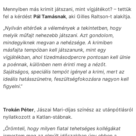
Mennyiben más krimit játszani, mint vígjátékot? – tettük
fel a kérdést
Pál Tamásnak
, aki Gilles Raltson-t alakítja.
„
Nyilván eltérőek a vélemények a tekintetben, hogy
melyik műfajt nehezebb játszani. Azt gondolom,
mindegyiknek megvan a nehézsége. A krimiben
másfajta tempóban kell játszanunk, mint egy
vígjátékban, ahol tizedmásodpercre pontosan kell ülnie
a poénnak, különben nem érinti meg a nézőt.
Sajátságos, speciális tempót igényel a krimi, mert az
ideális hatásszünetre, feszültségfokozásra nagyon kell
figyelni
.”
Trokán Péter
, Jászai Mari-díjas színész az utánpótlásról
nyilatkozott a Katlan-stábnak.
„
Örömteli, hogy milyen fiatal tehetséges kollégákat
ismertem meg az elmúlt időszakban úgy ebben a