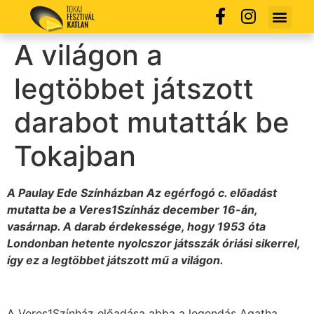
A világon a
legtöbbet játszott
darabot mutatták be
Tokajban
A Paulay Ede Színházban Az egérfogó c. előadást
mutatta be a Veres1Színház december 16-án,
vasárnap. A darab érdekessége, hogy 1953 óta
Londonban hetente nyolcszor játsszák óriási sikerrel,
így ez a legtöbbet játszott mű a világon.
A Veres1Színház előadása abba a legendás Agatha