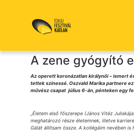
A zene gyógyító e
Az operett koronázatlan királynői – ismert é
tettek színessé. Oszvald Marika partnere e
művész csapat július 6-án, pénteken egy fel
„Életem első főszerepe (János Vitéz Juliskája
meghatározó része életemnek, illetve karriere
Gálát állítsam össze. A kollégáim nevében is