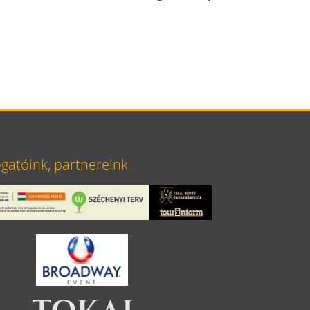
atóink, partnereink