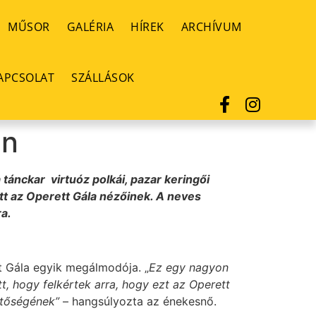
MŰSOR
GALÉRIA
HÍREK
ARCHÍVUM
APCSOLAT
SZÁLLÁSOK
an
 tánckar virtuóz polkái, pazar keringői
tt az Operett Gála nézőinek. A neves
ra.
t Gála egyik megálmodója. „
Ez egy nagyon
t, hogy felkértek arra, hogy ezt az Operett
zetőségének”
– hangsúlyozta az énekesnő.