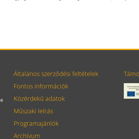
Általános szerződési feltételek
Támog
Fontos információk
Közérdekű adatok
te
Műszaki leírás
Programajánlók
Archívum