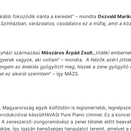
nkább fokozódik iránta a kereslet
” – mondta
Oszvald Marika
t Színházban, varázslatos, csodálatos ez a műfaj, amit a k
regyházi származású
Mészáros Árpád Zsolt.
„
Vidéki emberne
 gyerek vagyok, aki voltam”
– mondta
. A Nézők azért jötte
engem az éneklés gyógyított meg, hiszek a zene gyógyító 
el ez sikerül szerintem
” – így MÁZS.
. Magyarország egyik külföldön is legismertebb, legnép
rodukcióval készülHAVASI Pure Piano címmel. Ez a koncert m
. A zeneszerző-zongoraművész a zenei tételek előtt beava
kbe. Így igazán bensőséges hangulatot teremt, amelyet a m