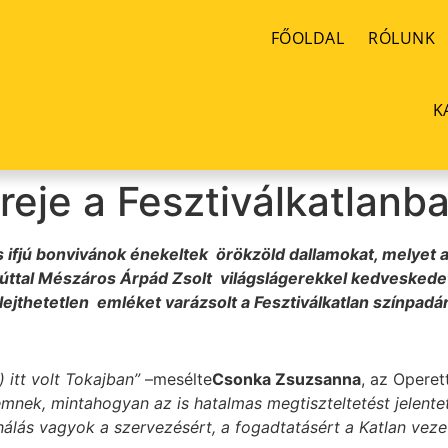
FŐOLDAL
RÓLUNK
K
reje a Fesztiválkatlanb
s ifjú bonvivánok énekeltek örökzöld dallamokat, melyet a
zúttal Mészáros Árpád Zsolt világslágerekkel kedveskede
ejthetetlen emléket varázsolt a Fesztiválkatlan színpadá
) itt volt Tokajban”
–mesélte
Csonka Zsuzsanna
, az Operet
mnek, mintahogyan az is hatalmas megtiszteltetést jelentet
 hálás vagyok a szervezésért, a fogadtatásért a Katlan ve