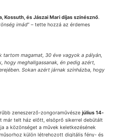
, Kossuth, és Jászai Mari díjas színésznő
.
özönség imád
” – tette hozzá az érdemes
k tartom magamat, 30 éve vagyok a pályán,
k, hogy meghallgassanak, én pedig azért,
erejében
.
Sokan azért járnak színházba, hogy
szerűbb zeneszerző-zongoraművésze
július 14-
ár telt ház előtt, elsöprő sikerrel debütált
tja a közönséget a művek keletkezésének
űsorhoz külön létrehozott digitális fény- és