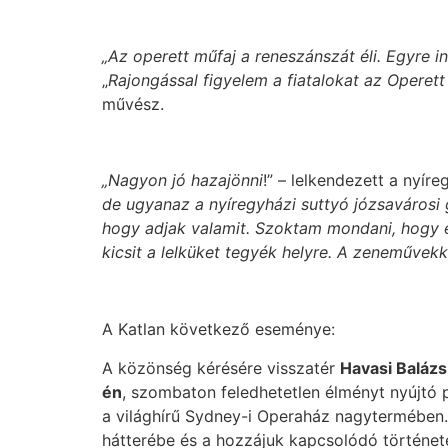
„Az operett műfaj a reneszánszát éli. Egyre i
„
Rajongással figyelem a fiatalokat az Operet
művész.
„Nagyon jó hazajönni
!” – lelkendezett a nyí
de ugyanaz a nyíregyházi suttyó józsavárosi
hogy adjak valamit. Szoktam mondani, hogy 
kicsit a lelküket tegyék helyre. A zeneművekk
A Katlan következő eseménye:
A közönség kérésére visszatér
Havasi Balázs
én
, szombaton feledhetetlen élményt nyújtó p
a világhírű Sydney-i Operaház nagytermében
hátterébe és a hozzájuk kapcsolódó története