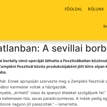
FŐOLDAL
RÓLUNK
K
tlanban: A sevillai borb
lai borbély című operáját láthatta a Fesztiválkatlan közö
empléni Fesztivál közös produkciójaként jött létre olyan
aba.
nyhát. Ennek apropóján szervezte meg a Zempléni Fesztivál
ábor karmester voltak a házigazdák.
yebb, „érthető” olasz és spanyol ételeket szolgáljunk fel.
a kellemesen hűs, savas paradicsomleves. A másik pedig eg
borok nagyon jól passzoltak.” – ismertette.