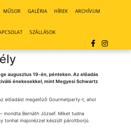
MŰSOR
GALÉRIA
HÍREK
ARCHÍVUM
APCSOLAT
SZÁLLÁSOK
ély
nsége augusztus 19-én, pénteken. Az előadás
 kiváló énekesekkel, mint Megyesi Schwartz
 az előadást megelőző Gourmetparty-t, ahol
” – mondta Bernáth József. Miket tudna
y tonhal majonézzel készült pároltborjú.