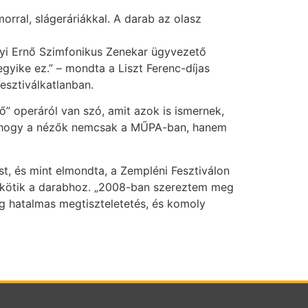
orral, slágeráriákkal. A darab az olasz
nyi Ernő Szimfonikus Zenekar ügyvezető
gyike ez.” – mondta a Liszt Ferenc-díjas
esztiválkatlanban.
” operáról van szó, amit azok is ismernek,
ök, hogy a nézők nemcsak a MŰPA-ban, hanem
t, és mint elmondta, a Zempléni Fesztiválon
s kötik a darabhoz. „2008-ban szereztem meg
 hatalmas megtiszteletetés, és komoly