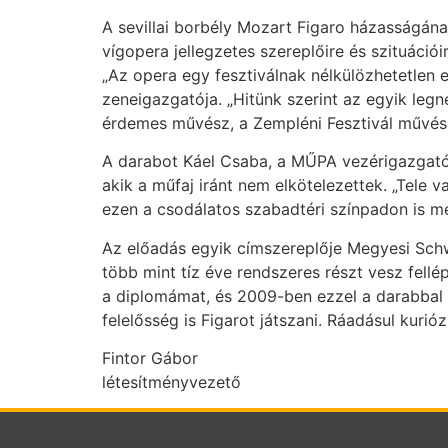
A sevillai borbély Mozart Figaro házasságának
vígopera jellegzetes szereplőire és szituációir
„Az opera egy fesztiválnak nélkülözhetetlen
zeneigazgatója. „Hitünk szerint az egyik leg
érdemes művész, a Zempléni Fesztivál művészet
A darabot Káel Csaba, a MŰPA vezérigazgatój
akik a műfaj iránt nem elkötelezettek. „Tele
ezen a csodálatos szabadtéri színpadon is meg
Az előadás egyik címszereplője Megyesi Schwa
több mint tíz éve rendszeres részt vesz fel
a diplomámat, és 2009-ben ezzel a darabbal
felelősség is Figarot játszani. Ráadásul kuri
Fintor Gábor
létesítményvezető