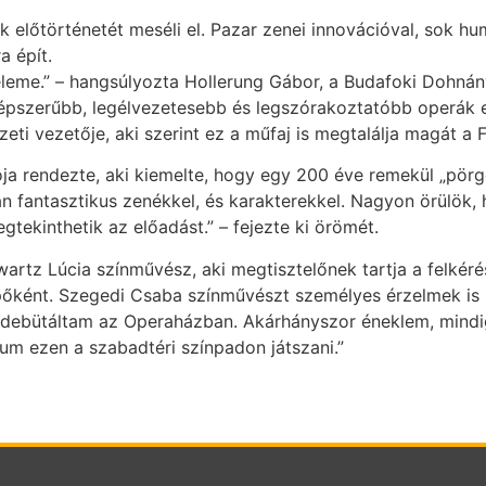
 előtörténetét meséli el. Pazar zenei innovációval, sok hum
a épít.
 eleme.” – hangsúlyozta Hollerung Gábor, a Budafoki Dohná
népszerűbb, legélvezetesebb és legszórakoztatóbb operák e
i vezetője, aki szerint ez a műfaj is megtalálja magát a F
a rendezte, aki kiemelte, hogy egy 200 éve remekül „pörgő
 van fantasztikus zenékkel, és karakterekkel. Nagyon örül
tekinthetik az előadást.” – fejezte ki örömét.
rtz Lúcia színművész, aki megtisztelőnek tartja a felkérés
lépőként. Szegedi Csaba színművészt személyes érzelmek i
 debütáltam az Operaházban. Akárhányszor éneklem, mindig
ózum ezen a szabadtéri színpadon játszani.”