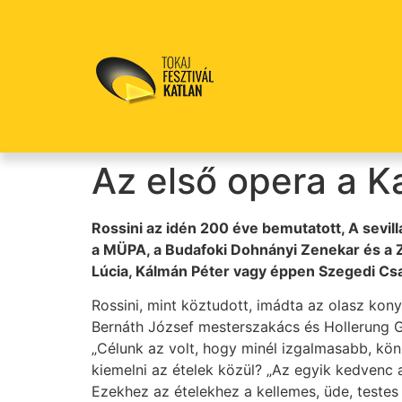
Az első opera a Ka
Rossini az idén 200 éve bemutatott, A sevil
a MÜPA, a Budafoki Dohnányi Zenekar és a Z
Lúcia, Kálmán Péter vagy éppen Szegedi Cs
Rossini, mint köztudott, imádta az olasz ko
Bernáth József mesterszakács és Hollerung G
„Célunk az volt, hogy minél izgalmasabb, könn
kiemelni az ételek közül? „Az egyik kedvenc 
Ezekhez az ételekhez a kellemes, üde, testes 