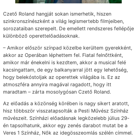
Czető Roland hangját sokan ismerhetik, hiszen
szinkronszínészként a világ legismertebb filmjeiben,
sorozataiban szerepelt. De emellett rendszeres fellépője
különböző operettelőadásoknak.
– Amikor először színpad közelbe kerültem gyerekként,
akkor az Operában léphettem fel. Fiatal felnőttként,
amikor már énekelni is kezdtem, akkor a musical felé
kacsingattam, de egy balkanyarral jött egy lehetőség,
hogy belekóstoljak az operettek világába is. Ez az
atmoszféra annyira magával ragadott, hogy itt
maradtam – zárta mosolygósan Czető Roland.
Az előadás a közönség körében is nagy sikert aratott,
hisz többször visszatapsolták a Pesti Művész Színház
művészeit. Színházi előadásnak legközelebb július 29-
én tapsolhatunk, akkor egy zenés darabot mutat be a
Veres 1 Színház, Nők az idegösszeomlás szélén címmel.