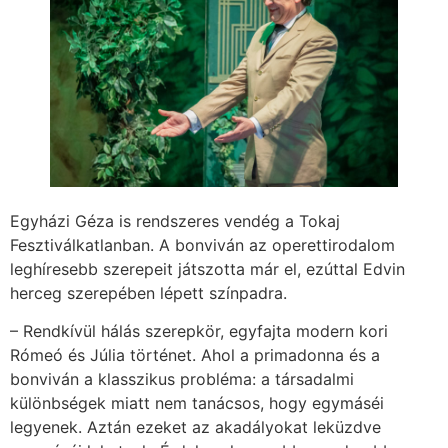
Egyházi Géza is rendszeres vendég a Tokaj
Fesztiválkatlanban. A bonviván az operettirodalom
leghíresebb szerepeit játszotta már el, ezúttal Edvin
herceg szerepében lépett színpadra.
– Rendkívül hálás szerepkör, egyfajta modern kori
Rómeó és Júlia történet. Ahol a primadonna és a
bonviván a klasszikus probléma: a társadalmi
különbségek miatt nem tanácsos, hogy egymáséi
legyenek. Aztán ezeket az akadályokat leküzdve