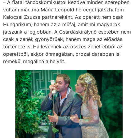
– A fiatal táncoskomikustól kezdve minden szerepben
voltam már, ma Mária Leopold herceget játszhatom
Kalocsai Zsuzsa partnereként. Az operett nem csak
Hungarikum, hanem az a műfaj, amit mi magyarok
játszunk a legjobban. A Csárdáskirálynő esetében nem
csak a zenék gyönyörűek, hanem maga az előadás
története is. Ha levennék az összes zenét ebből az
operettből, akkor önmagában, prózai darabban is
remekül megállná a helyét.