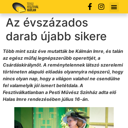
Az évszázados
darab újabb sikere
Több mint száz éve mutatták be Kálmán Imre, és talán
az egész műfaj legnépszerűbb operettjét, a
Csárdáskirálynőt. A reménytelennek látszó szerelemi
történeten alapuló előadás olyannyira népszerű, hogy
nincs olyan nap, hogy a világon valahol ne csendülne
fel valamelyik jól ismert betétdala. A
Fesztiválkatlanban a Pesti Művész Színház adta elő
Halas Imre rendezésében július 16-án.