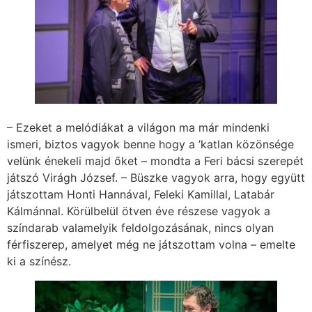
– Ezeket a melódiákat a világon ma már mindenki
ismeri, biztos vagyok benne hogy a ’katlan közönsége
velünk énekeli majd őket – mondta a Feri bácsi szerepét
játszó Virágh József. – Büszke vagyok arra, hogy együtt
játszottam Honti Hannával, Feleki Kamillal, Latabár
Kálmánnal. Körülbelül ötven éve részese vagyok a
színdarab valamelyik feldolgozásának, nincs olyan
férfiszerep, amelyet még ne játszottam volna – emelte
ki a színész.