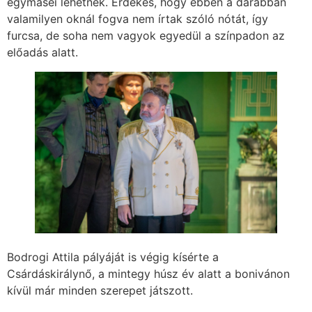
egymáséi lehetnek. Érdekes, hogy ebben a darabban
valamilyen oknál fogva nem írtak szóló nótát, így
furcsa, de soha nem vagyok egyedül a színpadon az
előadás alatt.
Bodrogi Attila pályáját is végig kísérte a
Csárdáskirálynő, a mintegy húsz év alatt a bonivánon
kívül már minden szerepet játszott.