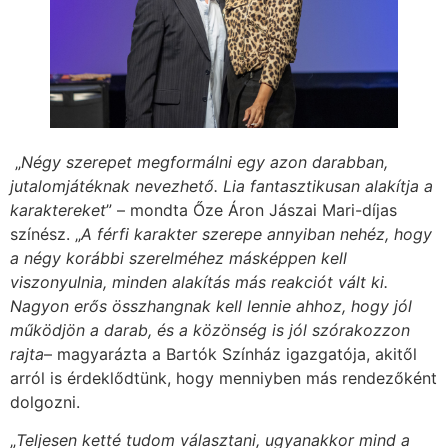
„
Négy szerepet megformálni egy azon darabban,
jutalomjátéknak nevezhető. Lia fantasztikusan alakítja a
karaktereket
” – mondta Őze Áron Jászai Mari-díjas
színész. „
A férfi karakter szerepe annyiban nehéz, hogy
a négy korábbi szerelméhez másképpen kell
viszonyulnia, minden alakítás más reakciót vált ki.
Nagyon erős összhangnak kell lennie ahhoz, hogy jól
működjön a darab, és a közönség is jól szórakozzon
rajta
– magyarázta a Bartók Színház igazgatója, akitől
arról is érdeklődtünk, hogy menniyben más rendezőként
dolgozni.
„
Teljesen ketté tudom választani, ugyanakkor mind a