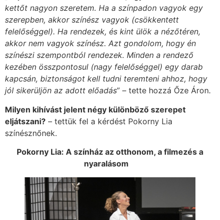
kettőt nagyon szeretem. Ha a színpadon vagyok egy
szerepben, akkor színész vagyok (csökkentett
felelőséggel). Ha rendezek, és kint ülök a nézőtéren,
akkor nem vagyok színész. Azt gondolom, hogy én
színészi szempontból rendezek. Minden a rendező
kezében összpontosul (nagy felelőséggel) egy darab
kapcsán, biztonságot kell tudni teremteni ahhoz, hogy
jól sikerüljön az adott előadás
” – tette hozzá Őze Áron.
Milyen kihívást jelent négy különböző szerepet
eljátszani?
– tettük fel a kérdést Pokorny Lia
színésznőnek.
Pokorny Lia: A színház az otthonom, a filmezés a
nyaralásom