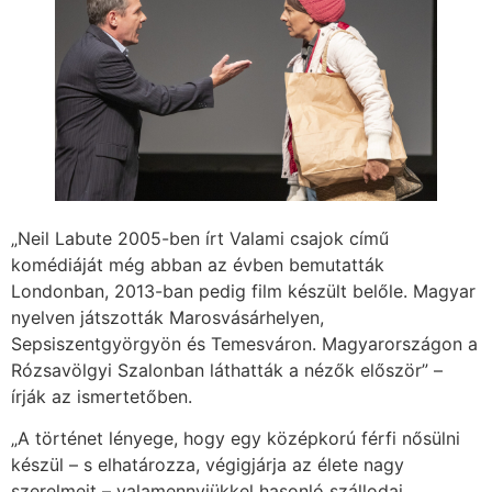
„Neil Labute 2005-ben írt Valami csajok című
komédiáját még abban az évben bemutatták
Londonban, 2013-ban pedig film készült belőle. Magyar
nyelven játszották Marosvásárhelyen,
Sepsiszentgyörgyön és Temesváron. Magyarországon a
Rózsavölgyi Szalonban láthatták a nézők először” –
írják az ismertetőben.
„A történet lényege, hogy egy középkorú férfi nősülni
készül – s elhatározza, végigjárja az élete nagy
szerelmeit – valamennyiükkel hasonló szállodai