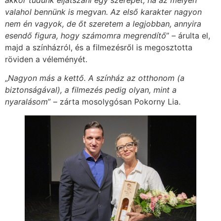
akkor tudunk eljátszani egy szerepet, ha az mélyen
valahol bennünk is megvan. Az első karakter nagyon
nem én vagyok, de őt szeretem a legjobban, annyira
esendő figura, hogy számomra megrendítő
” – árulta el,
majd a színházról, és a filmezésről is megosztotta
röviden a véleményét.
„
Nagyon más a kettő. A színház az otthonom (a
biztonságával), a filmezés pedig olyan, mint a
nyaralásom
” – zárta mosolygósan Pokorny Lia.