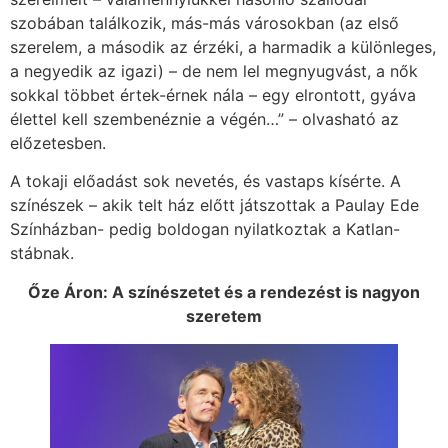
szobában találkozik, más-más városokban (az első
szerelem, a második az érzéki, a harmadik a különleges,
a negyedik az igazi) – de nem lel megnyugvást, a nők
sokkal többet értek-érnek nála – egy elrontott, gyáva
élettel kell szembenéznie a végén…” – olvasható az
előzetesben.
A tokaji előadást sok nevetés, és vastaps kísérte. A
színészek – akik telt ház előtt játszottak a Paulay Ede
Színházban- pedig boldogan nyilatkoztak a Katlan-
stábnak.
Őze Áron: A színészetet és a rendezést is nagyon
szeretem