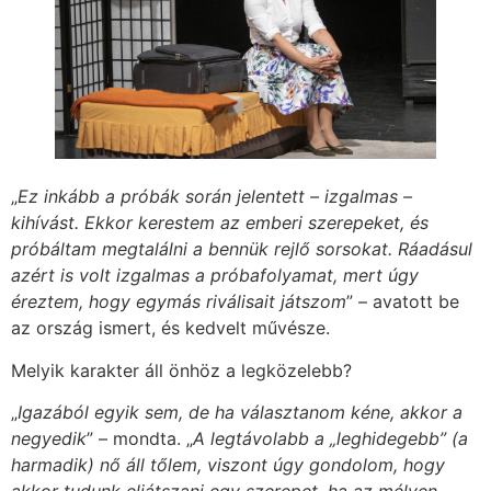
„
Ez inkább a próbák során jelentett – izgalmas –
kihívást. Ekkor kerestem az emberi szerepeket, és
próbáltam megtalálni a bennük rejlő sorsokat. Ráadásul
azért is volt izgalmas a próbafolyamat, mert úgy
éreztem, hogy egymás riválisait játszom
” – avatott be
az ország ismert, és kedvelt művésze.
Melyik karakter áll önhöz a legközelebb?
„
Igazából egyik sem, de ha választanom kéne, akkor a
negyedik
” – mondta. „
A legtávolabb a „leghidegebb” (a
harmadik) nő áll tőlem, viszont úgy gondolom, hogy