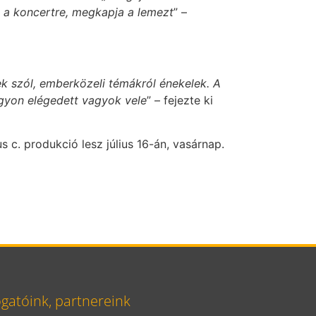
n a koncertre, megkapja a lemezt
” –
k szól, emberközeli témákról énekelek. A
agyon elégedett vagyok vele
” – fejezte ki
c. produkció lesz július 16-án, vasárnap.
atóink, partnereink