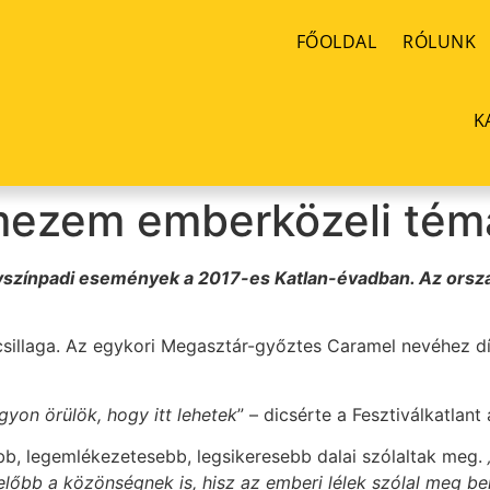
FŐOLDAL
RÓLUNK
K
mezem emberközeli témá
gyszínpadi események a 2017-es Katlan-évadban. Az ország
sillaga. Az egykori Megasztár-győztes Caramel nevéhez díj
gyon örülök, hogy itt lehetek
” – dicsérte a Fesztiválkatlan
bb, legemlékezetesebb, legsikeresebb dalai szólaltak meg.
melőbb a közönségnek is, hisz az emberi lélek szólal meg b