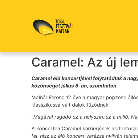
Caramel: Az új le
Caramel élő koncertjével folytatódtak a na
közönséget július 8-án, szombaton.
Molnár Ferenc 12 éve a magyar popzene állóc
klasszikussá vált dalok fűződnek.
„
Magával ragadó ez a helyszín, ez a miliő. Na
A koncerten Caramel karrierjének legfontosa
fel, hisz az élő koncert varázsa nyílván fele