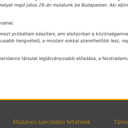
melyet majd július 28-án mutatunk be Budapesten. Aki eljö
aramel.
lemezt próbáltam készíteni, ami elsősorban a közönségemne
ikusabb hangvételű, a mostani sokkal szerethetőbb lesz, n
ridance társulat leglátványosabb előadása, a Nostradamus 
Általános szerződési feltételek
Támog