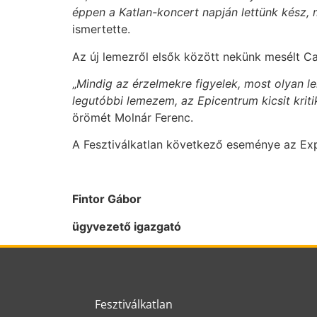
éppen a Katlan-koncert napján lettünk kész, 
ismertette.
Az új lemezről elsők között nekünk mesélt C
„
Mindig az érzelmekre figyelek, most olyan 
legutóbbi lemezem, az Epicentrum kicsit krit
örömét Molnár Ferenc.
A Fesztiválkatlan következő eseménye az Expe
Fintor Gábor
ügyvezető igazgató
Fesztiválkatlan