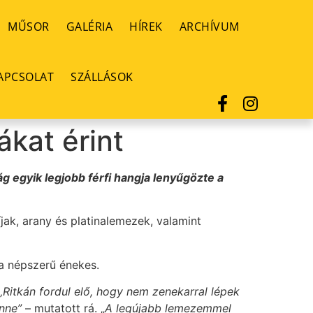
MŰSOR
GALÉRIA
HÍREK
ARCHÍVUM
APCSOLAT
SZÁLLÁSOK
kat érint
 egyik legjobb férfi hangja lenyűgözte a
ak, arany és platinalemezek, valamint
t a népszerű énekes.
„Ritkán fordul elő, hogy nem zenekarral lépek
enne”
– mutatott rá. „
A legújabb lemezemmel