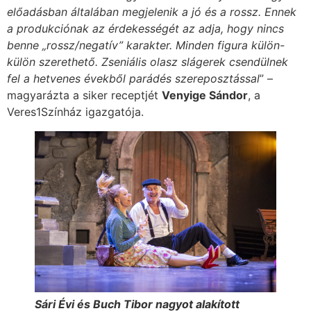
előadásban általában megjelenik a jó és a rossz. Ennek
a produkciónak az érdekességét az adja, hogy nincs
benne „rossz/negatív” karakter. Minden figura külön-
külön szerethető. Zseniális olasz slágerek csendülnek
fel a hetvenes évekből parádés szereposztással
” –
magyarázta a siker receptjét
Venyige Sándor
, a
Veres1Színház igazgatója.
Sári Évi és Buch Tibor nagyot alakított