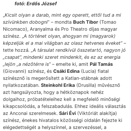
fotó: Erdős József
„
Kicsit olyan a darab, mint egy operett, ettől tud a mi
szívünkben dobogni
” – mondta
Buch Tibor
(Tomao
Nicomaco), Aranyalma és Pro Theatro díjas magyar
színész. „
A történet olyan, ahogyan mi (magyarok)
képzeljük el a mai világban az olasz hetvenes éveket” –
tette hozzá
. „A társulat rendkívül összetartó, nagyon jó
„csapat”, mindenki szeret mindenkit, és ez az energia
„lejön „a nézőtérre is”
– emelte ki, amit
Pál Tamás
(Giovanni) színész, és
Csáki Edina
(Lucia) fiatal
színésznő is megerősített a Katlan-stábnak adott
nyilatkozatában.
Steinkohl Erika
(Drusilla) művésznő
azt hangsúlyozta, hogy a hétköznapok nehéz
dolgaihoz, próbatételeihez kell a megfelelő minőségi
kikapcsolódás, a felszabadulás. Ehhez ideális választás
az Anconai szerelmesek.
Sári Évi
(Viktóriát alakítja)
színész, énekes hivatalos közösségi oldalán fejezte ki
elégedettségét a helyszínnel, a szervezéssel, a