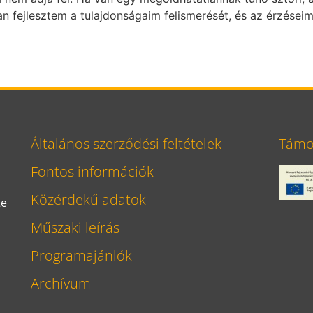
an fejlesztem a tulajdonságaim felismerését, és az érzés
Általános szerződési feltételek
Támog
Fontos információk
Közérdekű adatok
te
Műszaki leírás
Programajánlók
Archívum