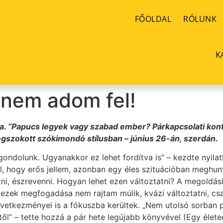
FŐOLDAL
RÓLUNK
K
 nem adom fel!
a. “Papucs legyek vagy szabad ember? Párkapcsolati konfli
megszokott szókimondó stílusban – június 26-án, szerdán.
gondolunk. Ugyanakkor ez lehet fordítva is” – kezdte nyila
áról, hogy erős jellem, azonban egy éles szituációban meghu
ni, észrevenni. Hogyan lehet ezen változtatni? A megoldási
ezek megfogadása nem rajtam múlik, kvázi változtatni, csak
vetkezményei is a fókuszba kerültek. „Nem utolsó sorban
ktől” – tette hozzá a pár hete legújabb könyvével (Egy élete