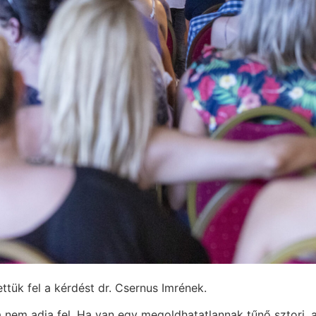
ettük fel a kérdést dr. Csernus Imrének.
 nem adja fel. Ha van egy megoldhatatlannak tűnő sztori,