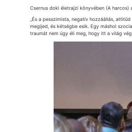
Csernus doki életrajzi könyvében (A harcos)
„És a pesszimista, negatív hozzáállás, attit
megijed, és kétségbe esik. Egy máshol szocia
traumát nem úgy éli meg, hogy itt a világ vég