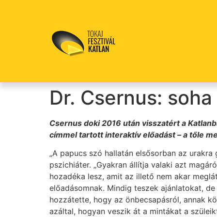
Dr. Csernus: soha
Csernus doki 2016 után visszatért a Katlanb
címmel tartott interaktív előadást – a tőle 
„A papucs szó hallatán elsősorban az urakra 
pszichiáter. „Gyakran állítja valaki azt mag
hozadéka lesz, amit az illető nem akar meglát
előadásomnak. Mindig teszek ajánlatokat, de 
hozzátette, hogy az önbecsapásról, annak kö
azáltal, hogyan veszik át a mintákat a szülei