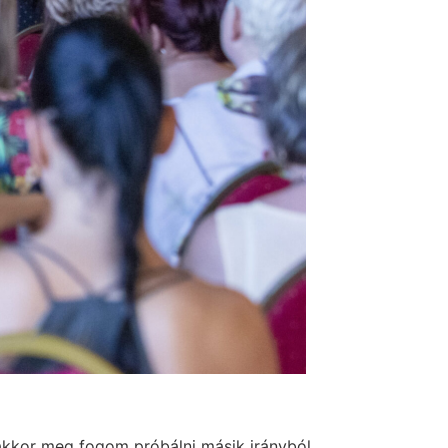
 akkor meg fogom próbálni másik irányból