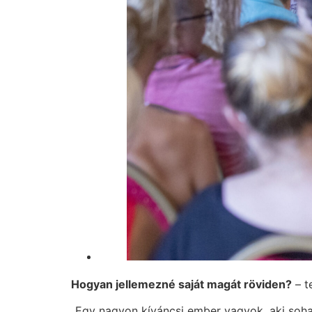
Hogyan jellemezné saját magát röviden?
– t
„Egy nagyon kíváncsi ember vagyok, aki soha