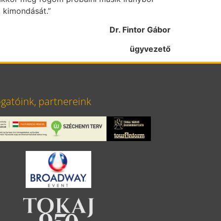
eim kimondását.”
Dr. Fintor Gábor
ügyvezető
atóink, partnereink