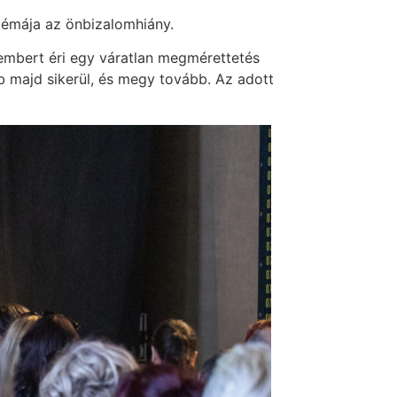
lémája az önbizalomhiány.
 embert éri egy váratlan megmérettetés
b majd sikerül, és megy tovább. Az adott