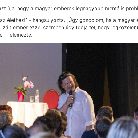
 azt írja, hogy a magyar emberek legnagyobb mentális prob
űd az élethez!” – hangsúlyozta. „Úgy gondolom, ha a magyar
lizált ember ezzel szemben úgy fogja fel, hogy legközeleb
e” – elemezte.