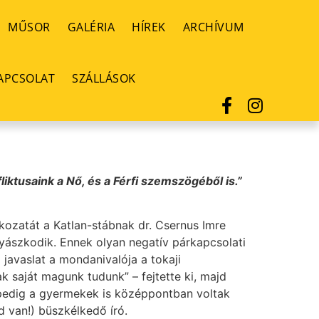
MŰSOR
GALÉRIA
HÍREK
ARCHÍVUM
APCSOLAT
SZÁLLÁSOK
ktusaink a Nő, és a Férfi szemszögéből is.”
tkozatát a Katlan-stábnak dr. Csernus Imre
nyászkodik. Ennek olyan negatív párkapcsolati
 javaslat a mondanivalója a tokaji
 saját magunk tudunk” – fejtette ki, majd
 pedig a gyermekek is középpontban voltak
d van!) büszkélkedő író.