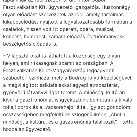
Fesztiválkatlan Kft. ügyvezető igazgatója. Huszonnégy
olyan előadást szervezetek az idei, amely tartalmas
kikapcsolódást nyújtott a legváltozatosabb formában a
családok, hiszen volt itt operett, opera, musical,
koncert, humorest, kamara előadás és tudományos-
beszélgetős előadás is.
– Világsztárokat is láthatott a közönség egy olyan
helyen, ami ritkaságnak számít az országban. A
Fesztiválkatlan Kelet-Magyarország legnagyobb
szabadtéri színháza, mely a Bodrog folyó közelségével,
a megvilágított sziklafalakkal egyedi atmoszférát,
gyönyörű látványvilágot teremt. A minőségi kultúrán
kívül a gasztronómiát is igyekeztünk bemutatni a kiváló
tokaji borok és a „vacsorahajó” által. Így azt gondolom,
összességében megfeleltünk szlogenünknek: „Ahol a
minőség, a kultúra, és a gasztronómia találkozik” – tette
hozzá az ügyvezető.