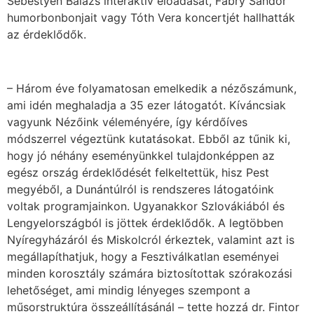
Sebestyén Balázs interaktív előadását, Fábry Sándor
humorbonbonjait vagy Tóth Vera koncertjét hallhatták
az érdeklődők.
– Három éve folyamatosan emelkedik a nézőszámunk,
ami idén meghaladja a 35 ezer látogatót. Kíváncsiak
vagyunk Nézőink véleményére, így kérdőíves
módszerrel végeztünk kutatásokat. Ebből az tűnik ki,
hogy jó néhány eseményünkkel tulajdonképpen az
egész ország érdeklődését felkeltettük, hisz Pest
megyéből, a Dunántúlról is rendszeres látogatóink
voltak programjainkon. Ugyanakkor Szlovákiából és
Lengyelországból is jöttek érdeklődők. A legtöbben
Nyíregyházáról és Miskolcról érkeztek, valamint azt is
megállapíthatjuk, hogy a Fesztiválkatlan eseményei
minden korosztály számára biztosítottak szórakozási
lehetőséget, ami mindig lényeges szempont a
műsorstruktúra összeállításánál – tette hozzá dr. Fintor