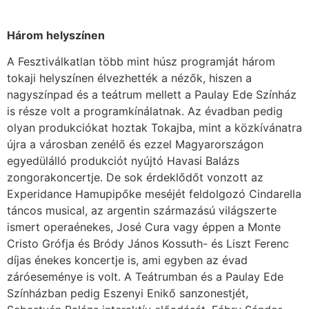
Három helyszínen
A Fesztiválkatlan több mint húsz programját három
tokaji helyszínen élvezhették a nézők, hiszen a
nagyszínpad és a teátrum mellett a Paulay Ede Színház
is része volt a programkínálatnak. Az évadban pedig
olyan produkciókat hoztak Tokajba, mint a közkívánatra
újra a városban zenélő és ezzel Magyarországon
egyedülálló produkciót nyújtó Havasi Balázs
zongorakoncertje. De sok érdeklődőt vonzott az
Experidance Hamupipőke meséjét feldolgozó Cindarella
táncos musical, az argentin származású világszerte
ismert operaénekes, José Cura vagy éppen a Monte
Cristo Grófja és Bródy János Kossuth- és Liszt Ferenc
díjas énekes koncertje is, ami egyben az évad
záróeseménye is volt. A Teátrumban és a Paulay Ede
Színházban pedig Eszenyi Enikő sanzonestjét,