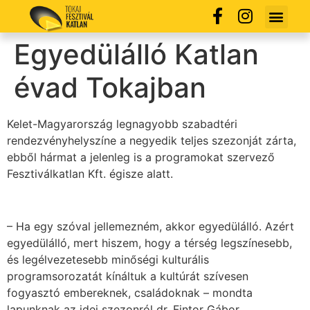
Egyedülálló Katlan
évad Tokajban
Kelet-Magyarország legnagyobb szabadtéri
rendezvényhelyszíne a negyedik teljes szezonját zárta,
ebből hármat a jelenleg is a programokat szervező
Fesztiválkatlan Kft. égisze alatt.
– Ha egy szóval jellemezném, akkor egyedülálló. Azért
egyedülálló, mert hiszem, hogy a térség legszínesebb,
és legélvezetesebb minőségi kulturális
programsorozatát kínáltuk a kultúrát szívesen
fogyasztó embereknek, családoknak – mondta
lapunknak az idei szezonról dr. Fintor Gábor