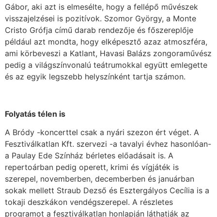
Gábor, aki azt is elmesélte, hogy a fellépő művészek
visszajelzései is pozitívok. Szomor György, a Monte
Cristo Grófja című darab rendezője és főszereplője
például azt mondta, hogy elképesztő azaz atmoszféra,
ami körbeveszi a Katlant, Havasi Balázs zongoraművész
pedig a világszínvonalú teátrumokkal együtt emlegette
és az egyik legszebb helyszínként tartja számon.
Folyatás télen is
A Bródy -koncerttel csak a nyári szezon ért véget. A
Fesztiválkatlan Kft. szervezi -a tavalyi évhez hasonlóan-
a Paulay Ede Színház bérletes előadásait is. A
repertoárban pedig operett, krimi és vígjáték is
szerepel, novemberben, decemberben és januárban
sokak mellett Straub Dezső és Esztergályos Cecília is a
tokaji deszkákon vendégszerepel. A részletes
programot a fesztiválkatlan honlapján láthatják az