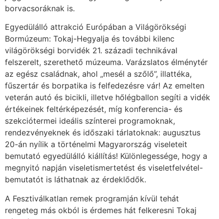
borvacsoráknak is.
Egyedülálló attrakció Európában a Világörökségi
Bormúzeum: Tokaj-Hegyalja és további kilenc
világörökségi borvidék 21. századi technikával
felszerelt, szerethető múzeuma. Varázslatos élménytér
az egész családnak, ahol „mesél a szőlő”, illattéka,
fűszertár és borpatika is felfedezésre vár! Az emelten
veterán autó és bicikli, illetve hőlégballon segíti a vidék
értékeinek feltérképezését, míg konferencia- és
szekciótermei ideális színterei programoknak,
rendezvényeknek és időszaki tárlatoknak: augusztus
20-án nyílik a történelmi Magyarország viseleteit
bemutató egyedülálló kiállítás! Különlegessége, hogy a
megnyitó napján viseletismertetést és viseletfelvétel-
bemutatót is láthatnak az érdeklődők.
A Fesztiválkatlan remek programján kívül tehát
rengeteg más okból is érdemes hát felkeresni Tokaj