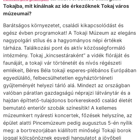
Tokajba, mit kínálnak az ide érkezőknek Tokaj város
múzeumai?
Barátságos környezetet, családi kikapcsolódást és
egész évben programokat! A Tokaji Múzeum az elegáns
nagypolgári stílus és a hagyományos népi értékek
tárháza. Találkozási pont és aktív közösségformáló
intézmény. Tokaj „kincsestáraként” a vidék flóráját és
faunáját, a tokaji vár történetét és nívós régészeti
emlékeit, Béres Béla tokaji esperes-plébános Európában
egyedülálló, felbecsülhetetlen egyháztörténeti
gyűjteményét helyezi tárló alá. Mindezt az országban
valóban páratlan gazdagságú néprajzi látványtár és a
hajdan építtető-tulajdonos borkereskedő család életét
bemutató enteriőr szobák színesítik! A kellemes
múzeumkert nyáresti koncertek, főzések helyszíne, az
épület alatti Pincemúzeum pedig augusztus 5-én nyílik
meg: a bortrezorjában kiállított minőségi Tokaji borok
joggal kölcsönöznek egyedi hangulatot a jövőbeli