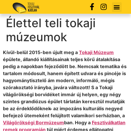
Élettel teli tokaji
múzeumok
Kívül-belül 2015-ben újult meg a
Tokaji Múzeum
épülete, állandó kiállításainak teljes körű átalakítása
pedig a napokban fejeződött be. Nemcsak tematika és
tartalom módosult, hanem épített udvara és pincéje is
hagyománytisztelő ám modern, informáló, mégis
szórakoztató irányba, javára változott! S a Tokaji
világörökségi borvidéket immár új helyen, egy négy
szintes grandiózus épület tárlatán keresztül mutatják
be az érdeklődőknek ̶̶ az impozáns kulturális negyed
befejező ütemeként felújított valamikori serházban, a
Világörökségi Bormúzeum
ban. Hogy a
Fesztiválkatlan
remek programján
túl miért érdemes ellátogatni