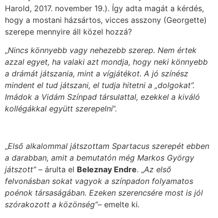
Harold, 2017. november 19.). Így adta magát a kérdés,
hogy a mostani házsártos, vicces asszony (Georgette)
szerepe mennyire áll közel hozzá?
„
Nincs könnyebb vagy nehezebb szerep. Nem értek
azzal egyet, ha valaki azt mondja, hogy neki könnyebb
a drámát játszania, mint a vígjátékot. A jó színész
mindent el tud játszani, el tudja hitetni a „dolgokat”.
Imádok a Vidám Színpad társulattal, ezekkel a kiváló
kollégákkal együtt szerepelni
”.
„
Első alkalommal játszottam Spartacus szerepét ebben
a darabban, amit a bemutatón még Markos György
játszott”
– árulta el
Beleznay Endre
. „
Az első
felvonásban sokat vagyok a színpadon folyamatos
poénok társaságában. Ezeken szerencsére most is jól
szórakozott a közönség”
– emelte ki
.