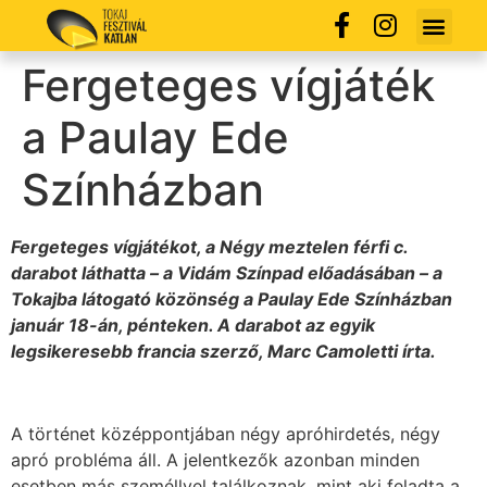
Fergeteges vígjáték
a Paulay Ede
Színházban
Fergeteges vígjátékot, a Négy meztelen férfi c.
darabot láthatta – a Vidám Színpad előadásában – a
Tokajba látogató közönség a Paulay Ede Színházban
január 18-án, pénteken. A darabot az egyik
legsikeresebb francia szerző, Marc Camoletti írta.
A történet középpontjában négy apróhirdetés, négy
apró probléma áll. A jelentkezők azonban minden
esetben más személlyel találkoznak, mint aki feladta a