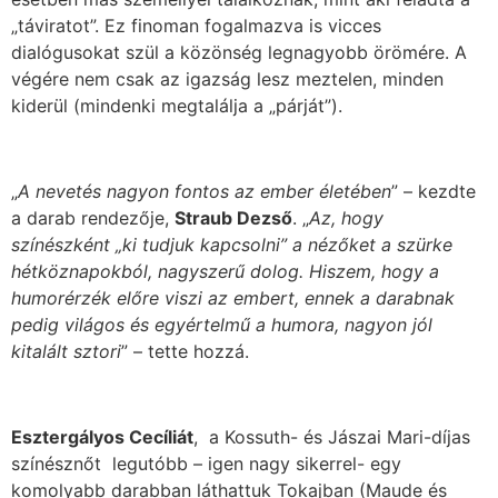
„táviratot”. Ez finoman fogalmazva is vicces
dialógusokat szül a közönség legnagyobb örömére. A
végére nem csak az igazság lesz meztelen, minden
kiderül (mindenki megtalálja a „párját”).
„
A nevetés nagyon fontos az ember életében
” – kezdte
a darab rendezője,
Straub Dezső
. „
Az, hogy
színészként „ki tudjuk kapcsolni” a nézőket a szürke
hétköznapokból, nagyszerű dolog. Hiszem, hogy a
humorérzék előre viszi az embert, ennek a darabnak
pedig világos és egyértelmű a humora, nagyon jól
kitalált sztori
” – tette hozzá.
Esztergályos Cecíliát
, a Kossuth- és Jászai Mari-díjas
színésznőt legutóbb – igen nagy sikerrel- egy
komolyabb darabban láthattuk Tokajban (Maude és