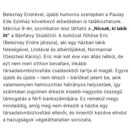
Beleznay Endrével, újabb humoros szerepben a Paulay
Ede Színház következő előadásban is találkozhatunk.
Március 9-én, szombaton lesz látható a
„Nicsak, ki lakik
itt”
a Bánfalvy Stúdiótól. A bohózat főhőse Eric
(Beleznay Endre játssza), aki egy házban lakik
feleségével, Lindával és albérlőjükkel, Normannal
(Gesztesi Károly). Eric már két éve van állás nélkül, de
ezt nem meri otthon bevallani, inkább
társadalombiztosítási csalásokból tartja el magát. Egyre
újabb és újabb – nem létező – bérlőket jelent be, akik
valamennyien halmozottan hátrányos helyzetűek, így
számtalan jogcímen érkezik kisebb-nagyobb összegű
támogatás a férfi bankszámlájára. Ez remekül megy
mindaddig, amíg meg nem érkezik a házba egy
társadalombiztosítási ellenőr, és innentől kezdve elindul
a hazugságok végeláthatatlan sorozata.