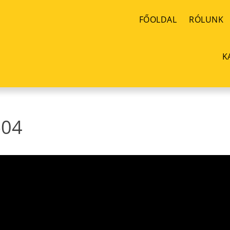
FŐOLDAL
RÓLUNK
K
-04