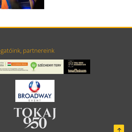
atóink, partnereink