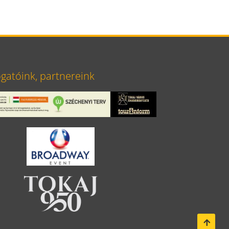
atóink, partnereink