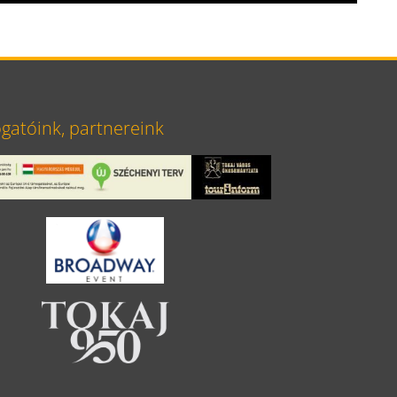
atóink, partnereink