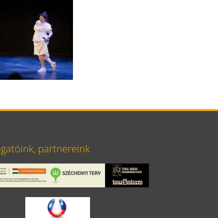
atóink, partnereink