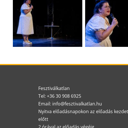
Fesztiválkatlan
Tel: +36 30 908 6925
Email: info@fesztivalkatlan.hu
Nyitva előadásnapokon az előadás kezde
előtt
2 órával az előadás végéig.