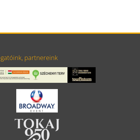
atóink, partnereink