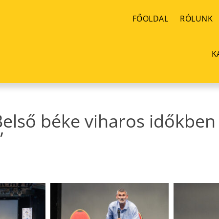
FŐOLDAL
RÓLUNK
K
Belső béke viharos időkben 
”