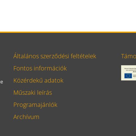
Általános szerződési feltételek
Támog
Fontos információk
Közérdekű adatok
te
Műszaki leírás
Programajánlók
Archívum