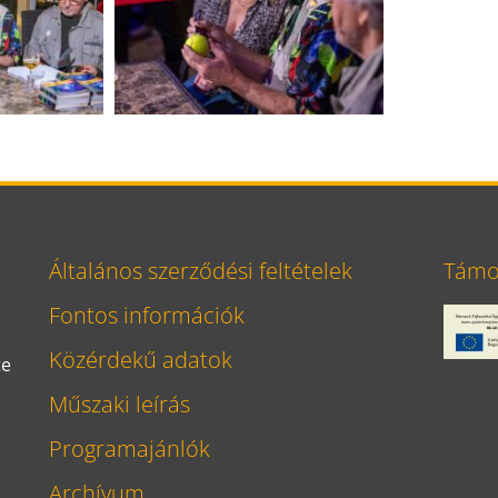
Általános szerződési feltételek
Támog
Fontos információk
Közérdekű adatok
te
Műszaki leírás
Programajánlók
Archívum