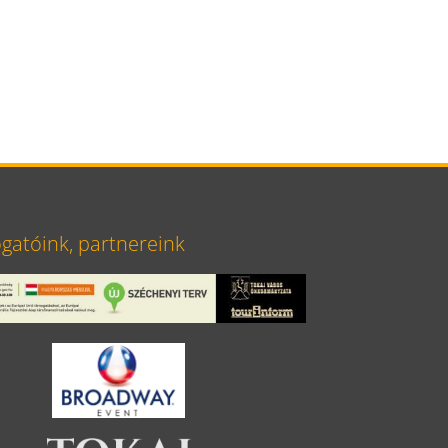
atóink, partnereink