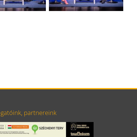
atóink, partnereink