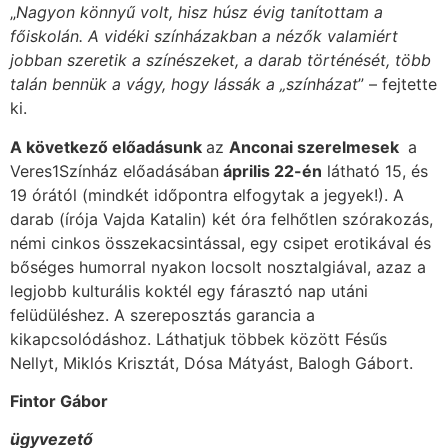
„
Nagyon könnyű volt, hisz húsz évig tanítottam a
főiskolán. A vidéki színházakban a nézők valamiért
jobban szeretik a színészeket, a darab történését, több
talán bennük a vágy, hogy lássák a „színházat
” – fejtette
ki.
A következő előadásunk
az
Anconai szerelmesek
a
Veres1Színház előadásában
április 22-én
látható 15, és
19 órától (mindkét időpontra elfogytak a jegyek!). A
darab (írója Vajda Katalin) két óra felhőtlen szórakozás,
némi cinkos összekacsintással, egy csipet erotikával és
bőséges humorral nyakon locsolt nosztalgiával, azaz a
legjobb kulturális koktél egy fárasztó nap utáni
felüdüléshez. A szereposztás garancia a
kikapcsolódáshoz. Láthatjuk többek között Fésűs
Nellyt, Miklós Krisztát, Dósa Mátyást, Balogh Gábort.
Fintor Gábor
ügyvezető