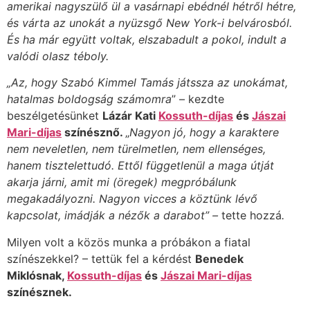
amerikai nagyszülő ül a vasárnapi ebédnél hétről hétre,
és várta az unokát a nyüzsgő New York-i belvárosból.
És ha már együtt voltak, elszabadult a pokol, indult a
valódi olasz téboly.
„Az, hogy Szabó Kimmel Tamás játssza az unokámat,
hatalmas boldogság számomra
” – kezdte
beszélgetésünket
Lázár Kati
Kossuth-díjas
és
Jászai
Mari-díjas
színésznő.
„
Nagyon jó, hogy a karaktere
nem neveletlen, nem türelmetlen, nem ellenséges,
hanem tisztelettudó. Ettől függetlenül a maga útját
akarja járni, amit mi (öregek) megpróbálunk
megakadályozni. Nagyon vicces a köztünk lévő
kapcsolat, imádják a nézők a darabot” –
tette hozzá
.
Milyen volt a közös munka a próbákon a fiatal
színészekkel? – tettük fel a kérdést
Benedek
Miklósnak,
Kossuth-díjas
és
Jászai Mari-díjas
színésznek.