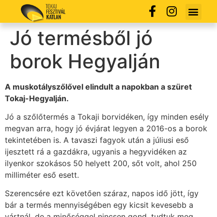
Jó termésből jó
borok Hegyalján
A muskotályszőlővel elindult a napokban a szüret
Tokaj-Hegyalján.
Jó a szőlőtermés a Tokaji borvidéken, így minden esély
megvan arra, hogy jó évjárat legyen a 2016-os a borok
tekintetében is. A tavaszi fagyok után a júliusi eső
ijesztett rá a gazdákra, ugyanis a hegyvidéken az
ilyenkor szokásos 50 helyett 200, sőt volt, ahol 250
milliméter eső esett.
Szerencsére ezt követően száraz, napos idő jött, így
bár a termés mennyiségében egy kicsit kevesebb a
vártnál, de a minőséggel nincsen gond, tudtuk meg