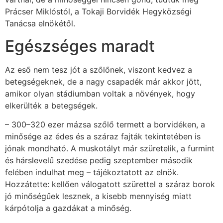
Prácser Miklóstól, a Tokaji Borvidék Hegyközségi
Tanácsa elnökétől.
Egészséges maradt
Az eső nem tesz jót a szőlőnek, viszont kedvez a
betegségeknek, de a nagy csapadék már akkor jött,
amikor olyan stádiumban voltak a növények, hogy
elkerülték a betegségek.
– 300–320 ezer mázsa szőlő termett a borvidéken, a
minősége az édes és a száraz fajták tekintetében is
jónak mondható. A muskotályt már szüretelik, a furmint
és hárslevelű szedése pedig szeptember második
felében indulhat meg – tájékoztatott az elnök.
Hozzátette: kellően válogatott szürettel a száraz borok
jó minőségűek lesznek, a kisebb mennyiség miatt
kárpótolja a gazdákat a minőség.