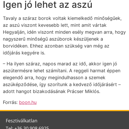
Igen jó lehet az aszú
Tavaly a száraz borok voltak kiemelkedő minőségűek,
az aszú viszont kevesebb lett, mint amit vártak
Hegyalján, idén viszont minden esély megvan arra, hogy
nagyszerű minőségű aszúborok készüljenek a
borvidéken. Ehhez azonban szükség van még az
időjárás kegyére is.
– Ha ilyen száraz, napos marad az idő, akkor igen jó
aszútermésre lehet számítani. A reggeli harmat éppen
elegendő arra, hogy megindulhasson a szemek
aszúképződése, így szorítunk a kedvező időjárásért –
adott hangot bizakodásának Prácser Miklós.
Forrás:
boon.hu
Fesztiválkatlan
Tel: +36 30 908 6925