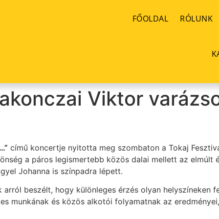
FŐOLDAL
RÓLUNK
K
akonczai Viktor varázso
k…”
című koncertje nyitotta meg szombaton a Tokaj Fesztivá
ség a páros legismertebb közös dalai mellett az elmúlt év
yel Johanna is színpadra lépett.
 arról beszélt, hogy különleges érzés olyan helyszíneken fel
ves munkának és közös alkotói folyamatnak az eredményei,