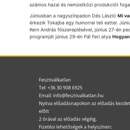
számos hazai és nemzetközi produkciót fogad
Júniusban a nagyszínpadon Dés László
Mi va
érkezik Tokajba egy humorral teli esttel. Jú
Kern András főszereplésével, június 27-én pe
programját június 29-én Pál Feri atya
Hogyan 
Fesztiválkatlan
Tel: +36 30 908 6925
Email: info@fesztivalkatlan.hu
Nyitva előadásnapokon az előadás kezde
előtt
2 órával az előadás végéig.
Fizetési lehetőségek a helyszínen: