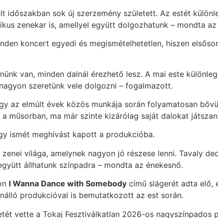
lt időszakban sok új szerzemény született. Az estét különl
tikus zenekar is, amellyel együtt dolgozhatunk – mondta az
nden koncert egyedi és megismételhetetlen, hiszen elsőso
ünk van, minden dalnál érezhető lesz. A mai este különle
g nagyon szeretünk vele dolgozni – fogalmazott.
hogy az elmúlt évek közös munkája során folyamatosan bővü
 a műsorban, ma már szinte kizárólag saját dalokat játszan
gy ismét meghívást kapott a produkcióba.
lt zenei világa, amelynek nagyon jó részese lenni. Tavaly 
 együtt állhatunk színpadra – mondta az énekesnő.
ton
I Wanna Dance with Somebody
című slágerét adta elő, e
 önálló produkcióval is bemutatkozott az est során.
detét vette a Tokaj Fesztiválkatlan 2026-os nagyszínpados