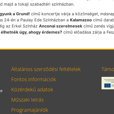
 majd a tokaji szabadtéri színházban.
gyunk a Grund!
című koncertje várja a közönséget, másna
nius 24-én a Paulay Ede Színházban a
Kalamazoo
című darabo
dig az Erkel Színház
Anconai szerelmesek
című zenés vígj
élhetnék úgy, ahogy érdemes?
című előadása zárja a Fes
Általános szerződési feltételek
Támog
Fontos információk
Közérdekű adatok
te
Műszaki leírás
Programajánlók