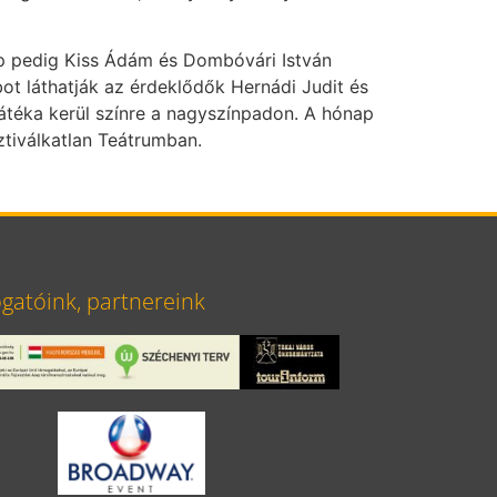
p pedig Kiss Ádám és Dombóvári István
t láthatják az érdeklődők Hernádi Judit és
átéka kerül színre a nagyszínpadon. A hónap
ztiválkatlan Teátrumban.
atóink, partnereink