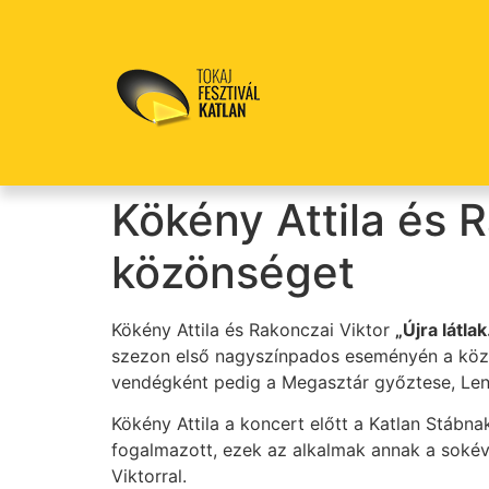
Kökény Attila és R
közönséget
Kökény Attila és Rakonczai Viktor
„Újra látla
szezon első nagyszínpados eseményén a közön
vendégként pedig a Megasztár győztese, Leng
Kökény Attila a koncert előtt a Katlan Stábnak
fogalmazott, ezek az alkalmak annak a soké
Viktorral.