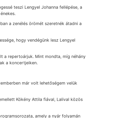
egessé teszi Lengyel Johanna fellépése, a
 énekes.
rban a zenélés örömét szeretnék átadni a
gessége, hogy vendégünk lesz Lengyel
lt a repertoárjuk. Mint mondta, míg néhány
ak a koncertjeiken.
decemberben már volt lehetőségem velük
mellett Kökény Attila fiával, Lalival közös
 programsorozata, amely a nyár folyamán