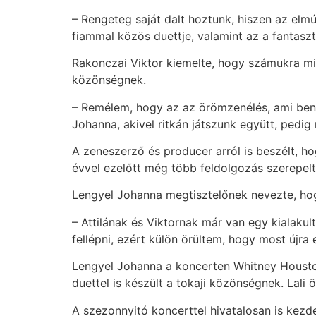
– Rengeteg saját dalt hoztunk, hiszen az elmú
fiammal közös duettje, valamint az a fantasz
Rakonczai Viktor kiemelte, hogy számukra mi
közönségnek.
– Remélem, hogy az az örömzenélés, ami benn
Johanna, akivel ritkán játszunk együtt, pedi
A zeneszerző és producer arról is beszélt, 
évvel ezelőtt még több feldolgozás szerepelt
Lengyel Johanna megtisztelőnek nevezte, ho
– Attilának és Viktornak már van egy kialaku
fellépni, ezért külön örültem, hogy most újra
Lengyel Johanna a koncerten Whitney Hous
duettel is készült a tokaji közönségnek. Lali
A szezonnyitó koncerttel hivatalosan is kez