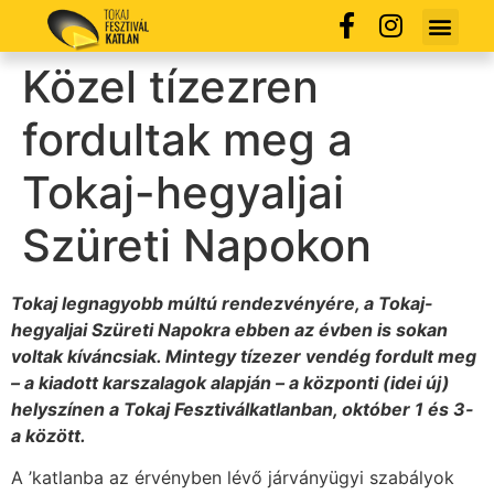
Közel tízezren
fordultak meg a
Tokaj-hegyaljai
Szüreti Napokon
Tokaj legnagyobb múltú rendezvényére, a Tokaj-
hegyaljai Szüreti Napokra ebben az évben is sokan
voltak kíváncsiak. Mintegy tízezer vendég fordult meg
– a kiadott karszalagok alapján – a központi (idei új)
helyszínen a Tokaj Fesztiválkatlanban, október 1 és 3-
a között.
A ’katlanba az érvényben lévő járványügyi szabályok