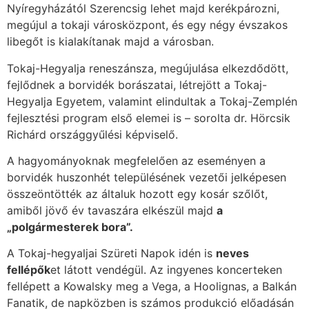
Nyíregyházától Szerencsig lehet majd kerékpározni,
megújul a tokaji városközpont, és egy négy évszakos
libegőt is kialakítanak majd a városban.
Tokaj-Hegyalja reneszánsza, megújulása elkezdődött,
fejlődnek a borvidék borászatai, létrejött a Tokaj-
Hegyalja Egyetem, valamint elindultak a Tokaj-Zemplén
fejlesztési program első elemei is – sorolta dr. Hörcsik
Richárd országgyűlési képviselő.
A hagyományoknak megfelelően az eseményen a
borvidék huszonhét településének vezetői jelképesen
összeöntötték az általuk hozott egy kosár szőlőt,
amiből jövő év tavaszára elkészül majd
a
„polgármesterek bora”.
A Tokaj-hegyaljai Szüreti Napok idén is
neves
fellépők
et látott vendégül. Az ingyenes koncerteken
fellépett a Kowalsky meg a Vega, a Hoolignas, a Balkán
Fanatik, de napközben is számos produkció előadásán