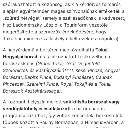
szórakozhatott a közönség, akik a kérdőíves felmérés
alapján egyértelműen magas színvonalúnak értékelték a
„szüreti hétvégét” (amely a szállásadóknak is kedvezett,
hisz Ladomérszky László, a Tourinform vezetője
megerősítette a szervezők érdeklődésére, hogy
Tokajban minden szálláshely elkelt ezekre a napokra).
A nagyérdemű a bortéren megkóstolhatta
Tokaj-
Hegyaljai borait
, és találkozhatott testközelben a
borászokkal is
(
Grand Tokaj, Gróf Degenfeld
Szőlőbirtok és Kastélyszálló****, Kései Pincze, Angyal
Borászat, Babits Pince, Budányi Pincészet, Csubák
Pincészet, Szerelmi Pince, Royal Tokaji és a Tokaji
Borászok Asztaltársasága).
A központi helyszín mellett
sok külsős borászat vagy
vendéglátóhely is csatlakozott
a három napos
programsorozathoz, így voltak koncertek, borkóstolók
többek között a Paulay Borházban, a Hímesudvarban, a