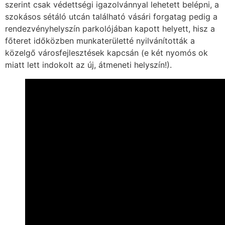
szerint csak védettségi igazolvánnyal lehetett belépni, a
szokásos sétáló utcán található vásári forgatag pedig a
rendezvényhelyszín parkolójában kapott helyett, hisz a
főteret időközben munkaterületté nyilvánították a
közelgő városfejlesztések kapcsán (e két nyomós ok
miatt lett indokolt az új, átmeneti helyszín!).