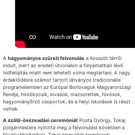
A
hagyományos szüreti felvonulás
a Kossuth térről
indult, mert az eredeti útvonalon a folyamatban lévő
hídfelújítás miatt nem lehetett volna megtartani. A nagy
érdeklődésre számot tartott látványos tradicionális
programelemben az Európai Borlovagok Magyarországi
Rendje, hintókocsik, lovasok, mazsorettek, fúvósok,
hagyományőrző csoportok, és a helyi iskolások is részt
vettek.
A szőlő-összeadási ceremóniát
Posta György, Tokaj
polgármestere nyitotta meg a felvonulást követően a
Fesztiválkatlanban. Tokaj-Hegyalját természeti