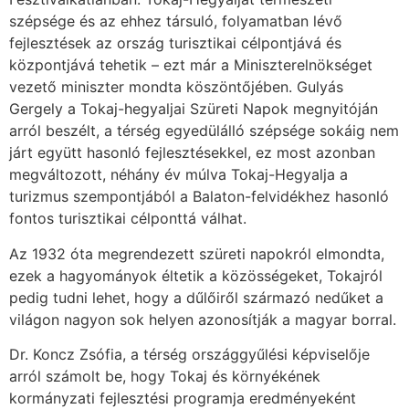
szépsége és az ehhez társuló, folyamatban lévő
fejlesztések az ország turisztikai célpontjává és
központjává tehetik – ezt már a Miniszterelnökséget
vezető miniszter mondta köszöntőjében. Gulyás
Gergely a Tokaj-hegyaljai Szüreti Napok megnyitóján
arról beszélt, a térség egyedülálló szépsége sokáig nem
járt együtt hasonló fejlesztésekkel, ez most azonban
megváltozott, néhány év múlva Tokaj-Hegyalja a
turizmus szempontjából a Balaton-felvidékhez hasonló
fontos turisztikai célponttá válhat.
Az 1932 óta megrendezett szüreti napokról elmondta,
ezek a hagyományok éltetik a közösségeket, Tokajról
pedig tudni lehet, hogy a dűlőiről származó nedűket a
világon nagyon sok helyen azonosítják a magyar borral.
Dr. Koncz Zsófia, a térség országgyűlési képviselője
arról számolt be, hogy Tokaj és környékének
kormányzati fejlesztési programja eredményeként