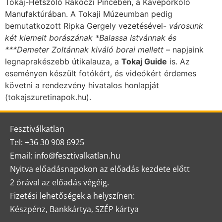
Tokaj-Hétszőlő Rákóczi Pincében, a Kávépörkölő
Manufaktúrában. A Tokaji Múzeumban pedig
bemutatkozott Ripka Gergely vezetésével-
városunk
két kiemelt borászának *Balassa Istvánnak és
***Demeter Zoltánnak kiváló borai mellett
– napjaink
legnaprakészebb útikalauza, a
Tokaj Guide
is. Az
eseményen készült fotókért, és videókért érdemes
követni a rendezvény hivatalos honlapját
(tokajszuretinapok.hu).
Fesztiválkatlan
Tel: +36 30 908 6925
Email: info@fesztivalkatlan.hu
Nyitva előadásnapokon az előadás kezdete előtt
2 órával az előadás végéig.
Fizetési lehetőségek a helyszínen:
Készpénz, Bankkártya, SZÉP kártya