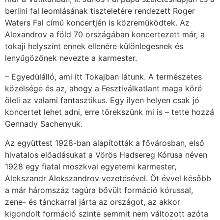
berlini fal leomlásának tiszteletére rendezett Roger
Waters Fal című koncertjén is közreműködtek. Az
Alexandrov a föld 70 országában koncertezett már, a
tokaji helyszínt ennek ellenére különlegesnek és
lenyűgözőnek nevezte a karmester.
– Egyedülálló, ami itt Tokajban látunk. A természetes
közelsége és az, ahogy a Fesztiválkatlant maga köré
öleli az valami fantasztikus. Egy ilyen helyen csak jó
koncertet lehet adni, erre törekszünk mi is – tette hozzá
Gennady Sachenyuk.
Az együttest 1928-ban alapították a fővárosban, első
hivatalos előadásukat a Vörös Hadsereg Kórusa néven
1928 egy fiatal moszkvai egyetemi karmester,
Alekszandr Alekszandrov vezetésével. Öt évvel később
a már háromszáz tagúra bővült formáció kórussal,
zene- és tánckarral járta az országot, az akkor
kigondolt formáció szinte semmit nem változott azóta