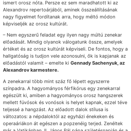
ismert orosz nóta. Persze ez sem maradhatott ki az
Alexandrov repertoárjából, aminek összeállításának
nagy figyelmet fordítanak arra, hogy méltó módon
képviseljék az orosz kultúrát.
– Nem egyszerű feladat egy ilyen nagy múltú zenekar
előadását. Mindig olyanok válogatunk össze, amelyek
értéket és az orosz kultúrát képviseli. De fontos, hogy a
hallgatóság is tudjon vele azonosulni, ők is kapjanak az
előadástól valamit – emelte ki
Gennady Sachenyuk, az
Alexandrov karmestere.
A zenekarral több mint száz fő lépett egyszerre
színpadra. A hagyományos férfikórus egy zenekarral
egészült ki, amiben a hagyományos orosz hangszerek
mellett fúvósok és vonósok is helyet kapnak, ezzel téve
teljessé a hangzást. Az előadott dalok stílusa is
változatos: a népdaloktól az egyházi énekeken és
operaáriákon át egészen a popzenéig terjed. Zenéltek
már a Vatikánban, II. János Pál pápa születésnapján és a