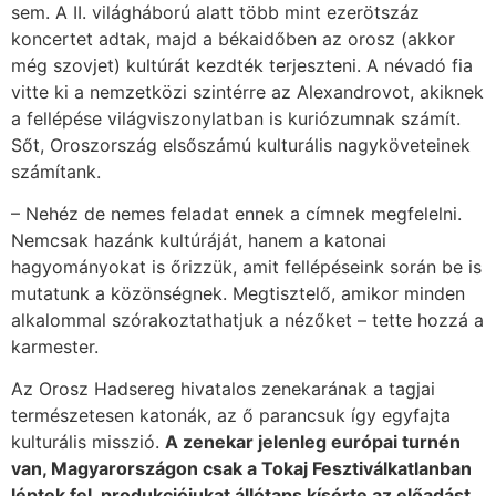
sem. A II. világháború alatt több mint ezerötszáz
koncertet adtak, majd a békaidőben az orosz (akkor
még szovjet) kultúrát kezdték terjeszteni. A névadó fia
vitte ki a nemzetközi szintérre az Alexandrovot, akiknek
a fellépése világviszonylatban is kuriózumnak számít.
Sőt, Oroszország elsőszámú kulturális nagyköveteinek
számítank.
– Nehéz de nemes feladat ennek a címnek megfelelni.
Nemcsak hazánk kultúráját, hanem a katonai
hagyományokat is őrizzük, amit fellépéseink során be is
mutatunk a közönségnek. Megtisztelő, amikor minden
alkalommal szórakoztathatjuk a nézőket – tette hozzá a
karmester.
Az Orosz Hadsereg hivatalos zenekarának a tagjai
természetesen katonák, az ő parancsuk így egyfajta
kulturális misszió.
A zenekar jelenleg európai turnén
van, Magyarországon csak a Tokaj Fesztiválkatlanban
léptek fel, produkciójukat állótaps kísérte az előadást