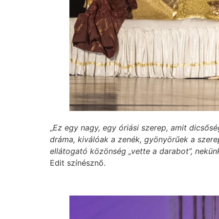
„
Ez egy nagy, egy óriási szerep, amit dicsős
dráma, kiválóak a zenék, gyönyörűek a szere
ellátogató közönség „vette a darabot”, nekün
Edit színésznő.