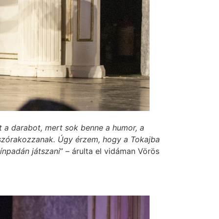
zt a darabot, mert sok benne a humor, a
 szórakozzanak. Úgy érzem, hogy a Tokajba
ínpadán játszani
” – árulta el vidáman Vörös