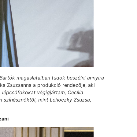
l Bartók magaslataiban tudok beszélni annyira
ka Zsuzsanna a produkció rendezője, aki
 lépcsőfokokat végigjártam, Cecília
n színésznőktől, mint Lehoczky Zsuzsa,
zani