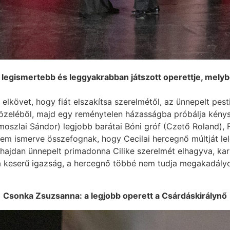
legismertebb és leggyakrabban játszott operettje, melybe
lkövet, hogy fiát elszakítsa szerelmétől, az ünnepelt pesti
 közeléből, majd egy reménytelen házasságba próbálja kény
oszlai Sándor) legjobb barátai Bóni gróf (Czető Roland), Fe
em ismerve összefognak, hogy Cecilai hercegnő múltját lel
hajdan ünnepelt primadonna Cilike szerelmét elhagyva, karr
ül a keserű igazság, a hercegnő többé nem tudja megakadál
Csonka Zsuzsanna: a legjobb operett a Csárdáskirálynő