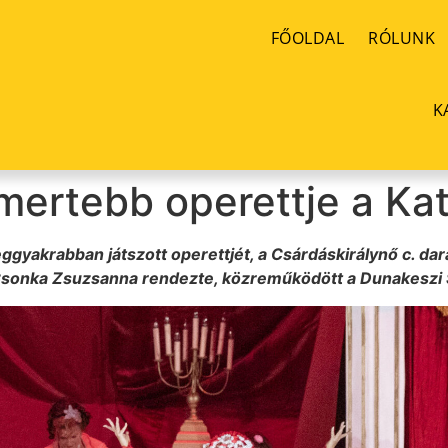
FŐOLDAL
RÓLUNK
K
mertebb operettje a Ka
gyakrabban játszott operettjét, a Csárdáskirálynő c. dar
t Csonka Zsuzsanna rendezte, közreműködött a Dunakeszi