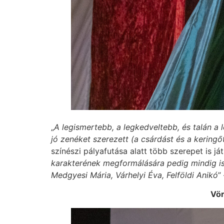
„
A legismertebb, a legkedveltebb, és talán a 
jó zenéket szerezett (a csárdást és a kerin
színészi pályafutása alatt több szerepet is já
karakterének megformálására pedig mindig is
Medgyesi Mária, Várhelyi Éva, Felföldi Anikó
”
Vör