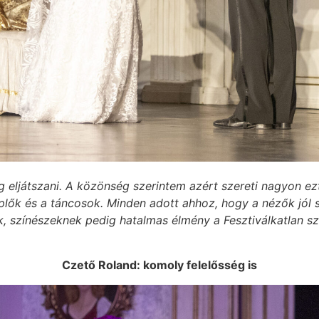
ég eljátszani. A közönség szerintem azért szereti nagyon e
plők és a táncosok. Minden adott ahhoz, hogy a nézők jól
k, színészeknek pedig hatalmas élmény a Fesztiválkatlan sz
Czető Roland: komoly felelősség is