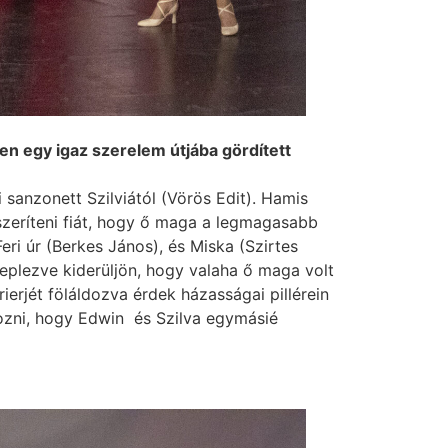
n egy igaz szerelem útjába gördített
 sanzonett Szilviától (Vörös Edit). Hamis
szeríteni fiát, hogy ő maga a legmagasabb
ri úr (Berkes János), és Miska (Szirtes
eplezve kiderüljön, hogy valaha ő maga volt
ierjét föláldozva érdek házasságai pillérein
yozni, hogy Edwin és Szilva egymásié