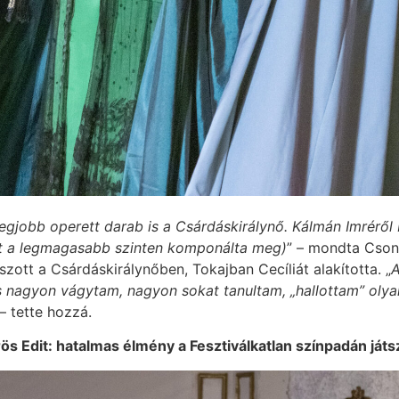
legjobb operett darab is a Csárdáskirálynő. Kálmán Imrérő
gőt a legmagasabb szinten komponálta meg)
” – mondta Cson
tszott a Csárdáskirálynőben, Tokajban Cecíliát alakította. „
A
 nagyon vágytam, nagyon sokat tanultam, „hallottam” olya
 – tette hozzá.
ös Edit: hatalmas élmény a Fesztiválkatlan színpadán játs