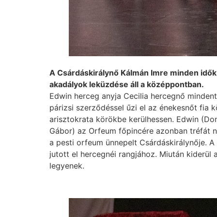
A Csárdáskirálynő Kálmán Imre minden idők 
akadályok leküzdése áll a középpontban.
Edwin herceg anyja Cecilia hercegnő mindent e
párizsi szerződéssel űzi el az énekesnőt fia
arisztokrata körökbe kerülhessen. Edwin (Dom
Gábor) az Orfeum főpincére azonban tréfát n
a pesti orfeum ünnepelt Csárdáskirálynője. A 
jutott el hercegnéi rangjához. Miután kider
legyenek.