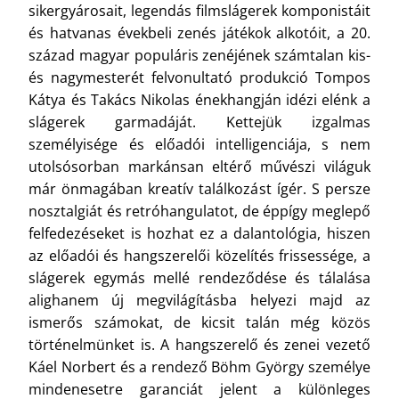
sikergyárosait, legendás filmslágerek komponistáit
és hatvanas évekbeli zenés játékok alkotóit, a 20.
század magyar populáris zenéjének számtalan kis-
és nagymesterét felvonultató produkció Tompos
Kátya és Takács Nikolas énekhangján idézi elénk a
slágerek garmadáját. Kettejük izgalmas
személyisége és előadói intelligenciája, s nem
utolsósorban markánsan eltérő művészi világuk
már önmagában kreatív találkozást ígér. S persze
nosztalgiát és retróhangulatot, de éppígy meglepő
felfedezéseket is hozhat ez a dalantológia, hiszen
az előadói és hangszerelői közelítés frissessége, a
slágerek egymás mellé rendeződése és tálalása
alighanem új megvilágításba helyezi majd az
ismerős számokat, de kicsit talán még közös
történelmünket is. A hangszerelő és zenei vezető
Káel Norbert és a rendező Böhm György személye
mindenesetre garanciát jelent a különleges