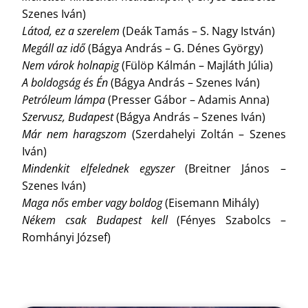
Szenes Iván)
Látod, ez a szerelem
(Deák Tamás – S. Nagy István)
Megáll az idő
(Bágya András – G. Dénes György)
Nem várok holnapig
(Fülöp Kálmán – Majláth Júlia)
A boldogság és Én
(Bágya András – Szenes Iván)
Petróleum lámpa
(Presser Gábor – Adamis Anna)
Szervusz, Budapest
(Bágya András – Szenes Iván)
Már nem haragszom
(Szerdahelyi Zoltán – Szenes
Iván)
Mindenkit elfelednek egyszer
(Breitner János –
Szenes Iván)
Maga nős ember vagy boldog
(Eisemann Mihály)
Nékem csak Budapest kell
(Fényes Szabolcs –
Romhányi József)