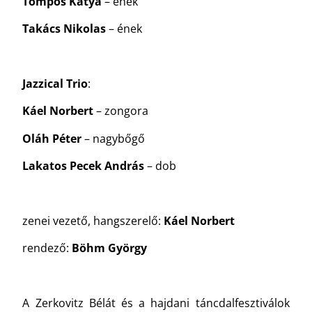
Tompos Kátya
– ének
Takács Nikolas
– ének
Jazzical Trio
:
Káel Norbert
– zongora
Oláh Péter
– nagybőgő
Lakatos Pecek András
– dob
zenei vezető, hangszerelő:
Káel Norbert
rendező:
Böhm György
A Zerkovitz Bélát és a hajdani táncdalfesztiválok