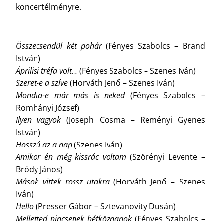
koncertélményre.
Összecsendül két pohár
(Fényes Szabolcs – Brand
István)
Áprilisi tréfa volt…
(Fényes Szabolcs – Szenes Iván)
Szeret-e a szíve
(Horváth Jenő – Szenes Iván)
Mondta-e már más is neked
(Fényes Szabolcs –
Romhányi József)
Ilyen vagyok
(Joseph Cosma – Reményi Gyenes
István)
Hosszú az a nap
(Szenes Iván)
Amikor én még kissrác voltam
(Szörényi Levente –
Bródy János)
Mások vittek rossz utakra
(Horváth Jenő – Szenes
Iván)
Hello
(Presser Gábor – Sztevanovity Dusán)
Melletted nincsenek hétköznapok
(Fényes Szabolcs –