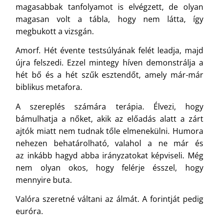
magasabbak tanfolyamot is elvégzett, de olyan
magasan volt a tábla, hogy nem látta, így
megbukott a vizsgán.
Amorf. Hét évente testsúlyának felét leadja, majd
újra felszedi. Ezzel mintegy híven demonstrálja a
hét bő és a hét szűk esztendőt, amely már-már
biblikus metafora.
A szereplés számára terápia. Élvezi, hogy
bámulhatja a nőket, akik az előadás alatt a zárt
ajtók miatt nem tudnak tőle elmenekülni. Humora
nehezen behatárolható, valahol a ne már és
az inkább hagyd abba irányzatokat képviseli. Még
nem olyan okos, hogy felérje ésszel, hogy
mennyire buta.
Valóra szeretné váltani az álmát. A forintját pedig
euróra.