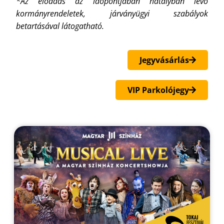
*Az előadás az időpontjában hatályban lévő
kormányrendeletek, járványügyi szabályok
betartásával látogatható.
Jegyvásárlás
VIP Parkolójegy