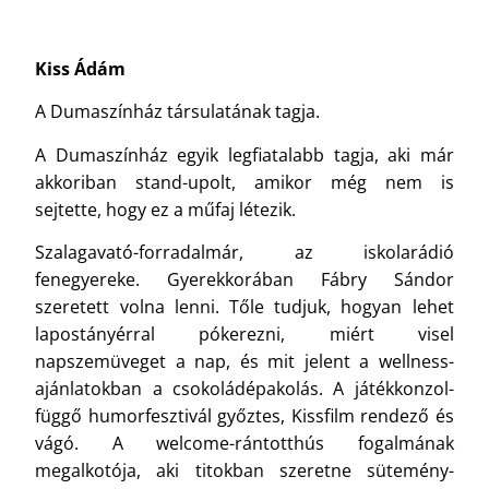
Kiss Ádám
A Dumaszínház társulatának tagja.
A Dumaszínház egyik legfiatalabb tagja, aki már
akkoriban stand-upolt, amikor még nem is
sejtette, hogy ez a műfaj létezik.
Szalagavató-forradalmár, az iskolarádió
fenegyereke. Gyerekkorában Fábry Sándor
szeretett volna lenni. Tőle tudjuk, hogyan lehet
lapostányérral pókerezni, miért visel
napszemüveget a nap, és mit jelent a wellness-
ajánlatokban a csokoládépakolás. A játékkonzol-
függő humorfesztivál győztes, Kissfilm rendező és
vágó. A welcome-rántotthús fogalmának
megalkotója, aki titokban szeretne sütemény-