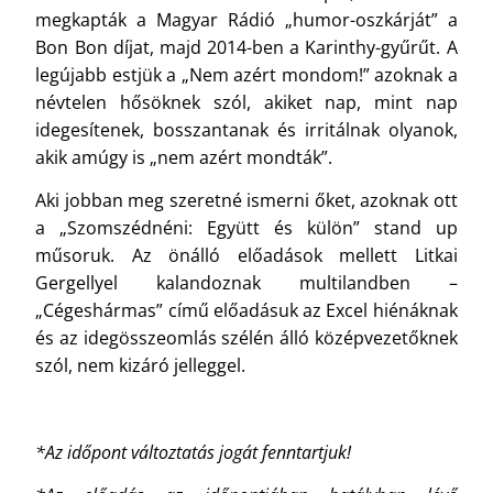
megkapták a Magyar Rádió „humor-oszkárját” a
Bon Bon díjat, majd 2014-ben a Karinthy-gyűrűt. A
legújabb estjük a „Nem azért mondom!” azoknak a
névtelen hősöknek szól, akiket nap, mint nap
idegesítenek, bosszantanak és irritálnak olyanok,
akik amúgy is „nem azért mondták”.
Aki jobban meg szeretné ismerni őket, azoknak ott
a „Szomszédnéni: Együtt és külön” stand up
műsoruk. Az önálló előadások mellett Litkai
Gergellyel kalandoznak multilandben –
„Cégeshármas” című előadásuk az Excel hiénáknak
és az idegösszeomlás szélén álló középvezetőknek
szól, nem kizáró jelleggel.
*Az időpont változtatás jogát fenntartjuk!