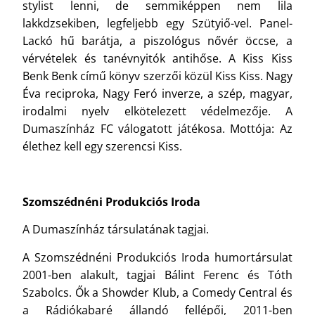
stylist lenni, de semmiképpen nem lila
lakkdzsekiben, legfeljebb egy Szütyiő-vel. Panel-
Lackó hű barátja, a piszológus nővér öccse, a
vérvételek és tanévnyitók antihőse. A Kiss Kiss
Benk Benk című könyv szerzői közül Kiss Kiss. Nagy
Éva reciproka, Nagy Feró inverze, a szép, magyar,
irodalmi nyelv elkötelezett védelmezője. A
Dumaszínház FC válogatott játékosa. Mottója: Az
élethez kell egy szerencsi Kiss.
Szomszédnéni Produkciós Iroda
A Dumaszínház társulatának tagjai.
A Szomszédnéni Produkciós Iroda humortársulat
2001-ben alakult, tagjai Bálint Ferenc és Tóth
Szabolcs. Ők a Showder Klub, a Comedy Central és
a Rádiókabaré állandó fellépői, 2011-ben