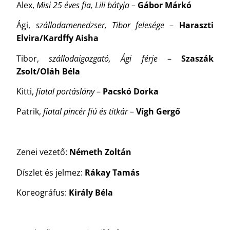
Alex,
Misi 25 éves fia, Lili bátyja
–
Gábor Márkó
Ági,
szállodamenedzser, Tibor felesége
–
Haraszti
Elvira/Kardffy Aisha
Tibor,
szállodaigazgató, Ági férje
–
Szaszák
Zsolt/Oláh Béla
Kitti,
fiatal portáslány
–
Pacskó Dorka
Patrik,
fiatal pincér fiú és titkár
–
Vígh Gergő
Zenei vezető:
Németh Zoltán
Díszlet és jelmez:
Rákay Tamás
Koreográfus:
Király Béla