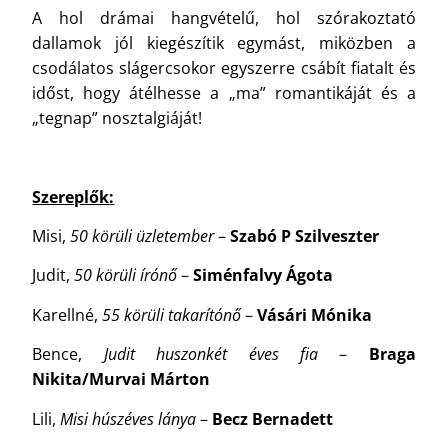
A hol drámai hangvételű, hol szórakoztató
dallamok jól kiegészítik egymást, miközben a
csodálatos slágercsokor egyszerre csábít fiatalt és
időst, hogy átélhesse a „ma” romantikáját és a
„tegnap” nosztalgiáját!
Szereplők:
Misi,
50 körüli üzletember
–
Szabó P Szilveszter
Judit,
50 körüli írónő
–
Siménfalvy Ágota
Karellné,
55 körüli takarítónő
–
Vásári Mónika
Bence,
Judit huszonkét éves fia
–
Braga
Nikita/Murvai Márton
Lili,
Misi húszéves lánya
–
Becz Bernadett