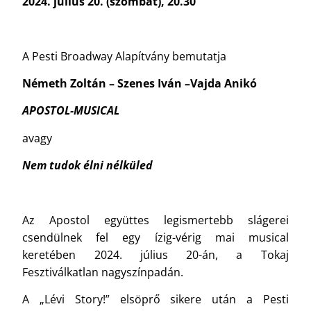
2024. július 20. (szombat), 20.30
A Pesti Broadway Alapítvány bemutatja
Németh Zoltán – Szenes Iván –Vajda Anikó
APOSTOL-MUSICAL
avagy
Nem tudok élni nélküled
Az Apostol együttes legismertebb slágerei
csendülnek fel egy ízig-vérig mai musical
keretében 2024. július 20-án, a Tokaj
Fesztiválkatlan nagyszínpadán.
A „Lévi Story!” elsöprő sikere után a Pesti