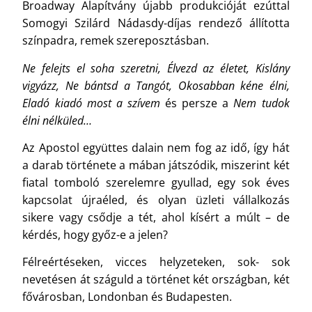
Broadway Alapítvány újabb produkcióját ezúttal
Somogyi Szilárd Nádasdy-díjas rendező állította
színpadra, remek szereposztásban.
Ne felejts el soha szeretni, Élvezd az életet, Kislány
vigyázz, Ne bántsd a Tangót, Okosabban kéne élni,
Eladó kiadó most a szívem
és persze a
Nem tudok
élni nélküled…
Az Apostol együttes dalain nem fog az idő, így hát
a darab története a mában játszódik, miszerint két
fiatal tomboló szerelemre gyullad, egy sok éves
kapcsolat újraéled, és olyan üzleti vállalkozás
sikere vagy csődje a tét, ahol kísért a múlt – de
kérdés, hogy győz-e a jelen?
Félreértéseken, vicces helyzeteken, sok- sok
nevetésen át száguld a történet két országban, két
fővárosban, Londonban és Budapesten.