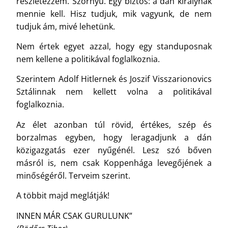
részletezzem. Szörnyű. Egy biztos: a dán királynak
mennie kell. Hisz tudjuk, mik vagyunk, de nem
tudjuk ám, mivé lehetünk.
Nem értek egyet azzal, hogy egy standuposnak
nem kellene a politikával foglalkoznia.
Szerintem Adolf Hitlernek és Joszif Visszarionovics
Sztálinnak nem kellett volna a politikával
foglalkoznia.
Az élet azonban túl rövid, értékes, szép és
borzalmas egyben, hogy leragadjunk a dán
közigazgatás ezer nyűgénél. Lesz szó bőven
másról is, nem csak Koppenhága levegőjének a
minőségéről. Terveim szerint.
A többit majd meglátják!
INNEN MÁR CSAK GURULUNK”