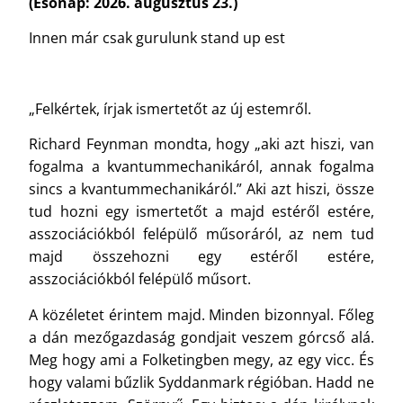
(Esőnap: 2026. augusztus 23.)
Innen már csak gurulunk stand up est
„Felkértek, írjak ismertetőt az új estemről.
Richard Feynman mondta, hogy „aki azt hiszi, van
fogalma a kvantummechanikáról, annak fogalma
sincs a kvantummechanikáról.” Aki azt hiszi, össze
tud hozni egy ismertetőt a majd estéről estére,
asszociációkból felépülő műsoráról, az nem tud
majd összehozni egy estéről estére,
asszociációkból felépülő műsort.
A közéletet érintem majd. Minden bizonnyal. Főleg
a dán mezőgazdaság gondjait veszem górcső alá.
Meg hogy ami a Folketingben megy, az egy vicc. És
hogy valami bűzlik Syddanmark régióban. Hadd ne