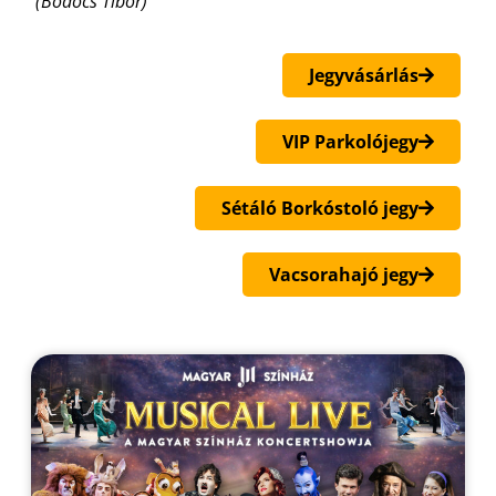
(Bödőcs Tibor)
Jegyvásárlás
VIP Parkolójegy
Sétáló Borkóstoló jegy
Vacsorahajó jegy