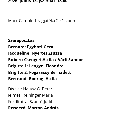
2026. július 15. (szerda), 18.00
Marc Camoletti vígjátéka 2 részben
Szereposztás:
Bernard: Egyházi Géza
Jacqueline: Nyertes Zsuzsa
Robert: Csengeri Attila / Várfi Sándor
Brigitte 1: Lengyel Eleonóra
Brigitte 2: Fogarassy Bernadett
Bertrand: Bodrogi Attila
Díszlet: Halász G. Péter
Jelmez: Reininger Mária
Fordította: Szántó Judit
Rendező: Márton András