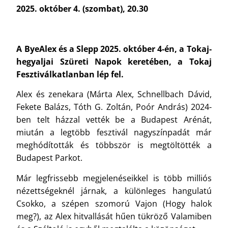
2025. október 4. (szombat), 20.30
A ByeAlex és a Slepp 2025. október 4-én, a Tokaj-
hegyaljai Szüreti Napok keretében, a Tokaj
Fesztiválkatlanban lép fel.
Alex és zenekara (Márta Alex, Schnellbach Dávid,
Fekete Balázs, Tóth G. Zoltán, Poór András) 2024-
ben telt házzal vették be a Budapest Arénát,
miután a legtöbb fesztivál nagyszínpadát már
meghódították és többször is megtöltötték a
Budapest Parkot.
Már legfrissebb megjelenéseikkel is több milliós
nézettségeknél járnak, a különleges hangulatú
Csokko, a szépen szomorú Vajon (Hogy halok
meg?), az Alex hitvallását hűen tükröző Valamiben