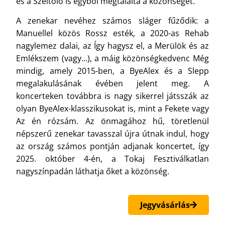
és a Széltoló is egyből megtalálta a közönséget.
A zenekar nevéhez számos sláger fűződik: a
Manuellel közös Rossz esték, a 2020-as Rehab
nagylemez dalai, az Így hagysz el, a Merülök és az
Emlékszem (vagy…), a máig közönségkedvenc Még
mindig, amely 2015-ben, a ByeAlex és a Slepp
megalakulásának évében jelent meg. A
koncerteken továbbra is nagy sikerrel játsszák az
olyan ByeAlex-klasszikusokat is, mint a Fekete vagy
Az én rózsám. Az önmagához hű, töretlenül
népszerű zenekar tavasszal újra útnak indul, hogy
az ország számos pontján adjanak koncertet, így
2025. október 4-én, a Tokaj Fesztiválkatlan
nagyszínpadán láthatja őket a közönség.
Jegyvásárlás