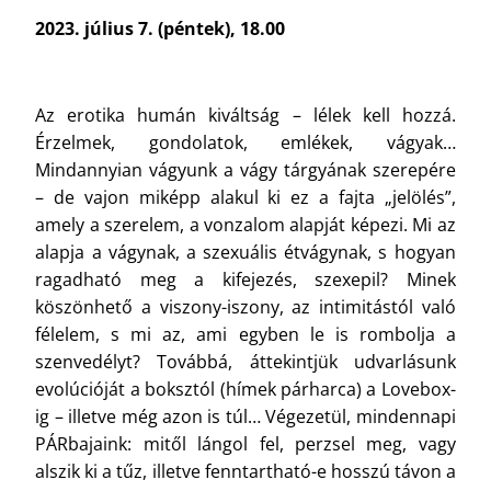
2023. július 7. (péntek), 18.00
Az erotika humán kiváltság – lélek kell hozzá.
Érzelmek, gondolatok, emlékek, vágyak…
Mindannyian vágyunk a vágy tárgyának szerepére
– de vajon miképp alakul ki ez a fajta „jelölés”,
amely a szerelem, a vonzalom alapját képezi. Mi az
alapja a vágynak, a szexuális étvágynak, s hogyan
ragadható meg a kifejezés, szexepil? Minek
köszönhető a viszony-iszony, az intimitástól való
félelem, s mi az, ami egyben le is rombolja a
szenvedélyt? Továbbá, áttekintjük udvarlásunk
evolúcióját a boksztól (hímek párharca) a Lovebox-
ig – illetve még azon is túl… Végezetül, mindennapi
PÁRbajaink: mitől lángol fel, perzsel meg, vagy
alszik ki a tűz, illetve fenntartható-e hosszú távon a