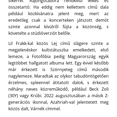
sikerrel. Rajongótábora rendkívül lelkes és
összetartó: Ha eddig nem kellettem című dala
például közkívánatra jelent meg, mert az
eredetileg csak a koncerteken játszott demót
szinte azonnal kívülről fújta a közönség, s
követelte a stúdióverziót belőle.
Lil Frakk-kal közös Lej című slágere szinte a
megjelenéskor kultstátuszba emelkedett, első
lemeze, a Fotofóbia pedig Magyarország egyik
legtöbbet hallgatott albuma lett. Egy évvel később
már érkezett is Szörnyeteg című második
nagylemeze. Maradtak az olykor tabudöntögetően
érzelmes, spleennel átitatott dalok, s érkezett
néhány neves közreműködő, például Beck Zoli
(30Y) vagy Krúbi. 2022 augusztusában a másik Z-
generációs ikonnal, Azahriah-val jelentetett meg
közös dalt, Várnék címmel.