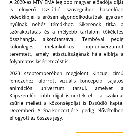
A 2020-as MTV EMA legjobb magyar előadója díját
is elnyerő Dzsúdló szövegeihez hasonlóan
videoklipjei is erősen elgondolkodtatóak, gyakran
nyúlnak nehéz témákhoz. Sikerének titka a
szórakoztatás és a mélyebb tartalom tökéletes
összhangja, alkotótársával, Tembóval pedig
különleges, melankolikus pop-univerzumot
teremtett, amely letisztultságának hála elbírja a
folyamatos kísérletezést is.
2023 szeptemberében megjelent Kincugi című
lemezéhez kiforrott vizuális koncepció, sajátos
animációs univerzum társul, amelyet a
Klipszemlén több díjjal ismertek el – a szakmai
zsűrié mellett a közönségdíjat is Dzsúdló kapta.
Decemberi Aréna-koncertjére pedig elővételben
elfogyott az összes jegy.