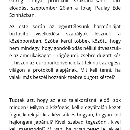
Görög Ibolya protokoll szaktanácsadó tart
előadást szeptember 26-án a tokaji Paulay Ede
Színházban.
Az este során az együttélésünk harmóniáját
biztosító viselkedési szabályok lesznek a
középpontban. Szóba kerül többek között, hogy
nem mindegy, hogy gondolkodás nélkül átvesszük-
e az amerikaiságot – rágógumi, zsebre dugott kéz
–, hiszen az európai konvenciókat tekintik az egész
világon a protokoll alapjának. Mit kell tenni, ha
valaki más beszél hozzánk zsebre dugott kézzel?
Tudták azt, hogy az első találkozásnál eldől sok
minden? Milyen a kézfogás, kell-e egyáltalán kezet
fogni, kinek jár ki a kézcsók és hogyan, hogyan kell
hajlongani japánul? Kivel szabad tegeződni, kivel
kell magázódni? Mi van, ha olyan tegez le, akivel