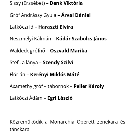
Sissy (Erzsébet) –
Denk Viktória
Gróf Andrássy Gyula –
Á
rvai Dániel
Latkóczi Id –
Haraszti Elvira
Neszmélyi Kálmán –
Kádár Szabolcs János
Waldeck grófnő –
Oszvald Marika
Stefi, a lánya –
Szendy Szilvi
Flórián –
Kerényi Miklós Máté
Axamethy gróf – tábornok –
Peller Károly
Latkóczi Ádám –
Egri László
Közreműködik a Monarchia Operett zenekara és
tánckara