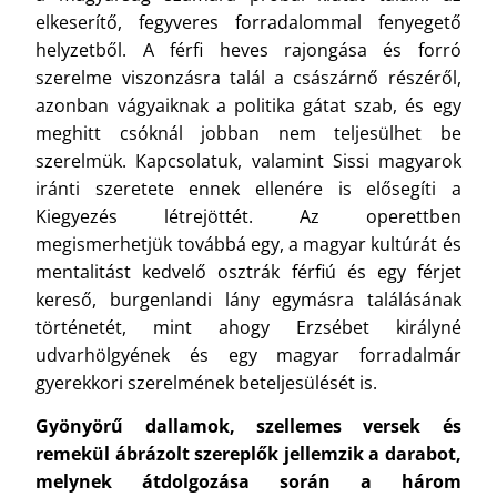
elkeserítő, fegyveres forradalommal fenyegető
helyzetből. A férfi heves rajongása és forró
szerelme viszonzásra talál a császárnő részéről,
azonban vágyaiknak a politika gátat szab, és egy
meghitt csóknál jobban nem teljesülhet be
szerelmük. Kapcsolatuk, valamint Sissi magyarok
iránti szeretete ennek ellenére is elősegíti a
Kiegyezés létrejöttét. Az operettben
megismerhetjük továbbá egy, a magyar kultúrát és
mentalitást kedvelő osztrák férfiú és egy férjet
kereső, burgenlandi lány egymásra találásának
történetét, mint ahogy Erzsébet királyné
udvarhölgyének és egy magyar forradalmár
gyerekkori szerelmének beteljesülését is.
Gyönyörű dallamok, szellemes versek és
remekül ábrázolt szereplők jellemzik a darabot,
melynek átdolgozása során a három