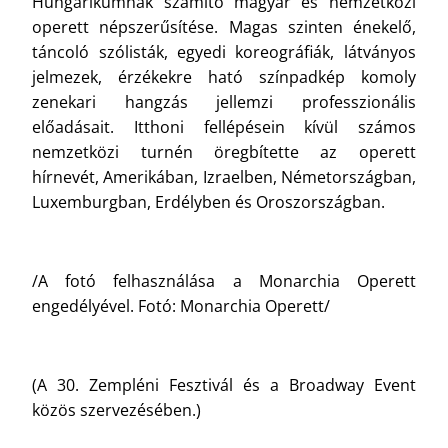
Hungarikumnak számító magyar és nemzetközi
operett népszerűsítése. Magas szinten énekelő,
táncoló szólisták, egyedi koreográfiák, látványos
jelmezek, érzékekre ható színpadkép komoly
zenekari hangzás jellemzi professzionális
előadásait. Itthoni fellépésein kívül számos
nemzetközi turnén öregbítette az operett
hírnevét, Amerikában, Izraelben, Németországban,
Luxemburgban, Erdélyben és Oroszországban.
/A fotó felhasználása a Monarchia Operett
engedélyével. Fotó: Monarchia Operett/
(A 30. Zempléni Fesztivál és a Broadway Event
közös szervezésében.)