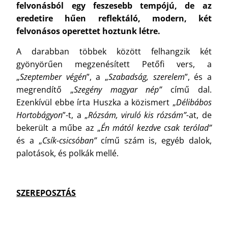
felvonásból egy feszesebb tempójú, de az
eredetire hűen reflektáló, modern, két
felvonásos operettet hoztunk létre.
A darabban többek között felhangzik két
gyönyörűen megzenésített Petőfi vers, a
„
Szeptember végén
”, a „
Szabadság, szerelem
”, és a
megrendítő „
Szegény magyar nép”
című dal.
Ezenkívül ebbe írta Huszka a közismert „
Délibábos
Hortobágyon
”-t, a „
Rózsám, viruló kis rózsám”-
at, de
bekerült a műbe az „
Én mától kezdve csak terólad”
és a „
Csík-csicsóban”
című szám is, egyéb dalok,
palotások, és polkák mellé.
SZEREPOSZTÁS