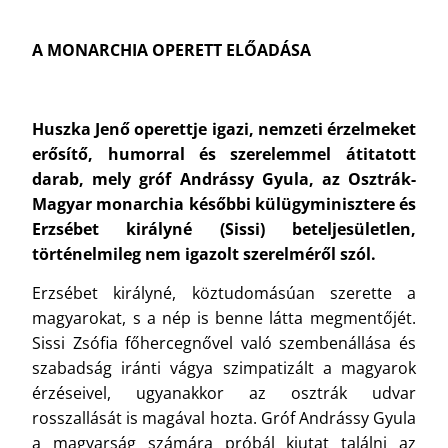
A MONARCHIA OPERETT ELŐADÁSA
Huszka Jenő operettje igazi, nemzeti érzelmeket
erősítő, humorral és szerelemmel átitatott
darab, mely gróf Andrássy Gyula, az Osztrák-
Magyar monarchia későbbi külügyminisztere és
Erzsébet királyné (Sissi)
beteljesületlen,
történelmileg nem igazolt szerelméről szól.
Erzsébet királyné, köztudomásúan szerette a
magyarokat, s a nép is benne látta megmentőjét.
Sissi Zsófia főhercegnővel való szembenállása és
szabadság iránti vágya szimpatizált a magyarok
érzéseivel, ugyanakkor az osztrák udvar
rosszallását is magával hozta. Gróf Andrássy Gyula
a magyarság számára próbál kiutat találni az