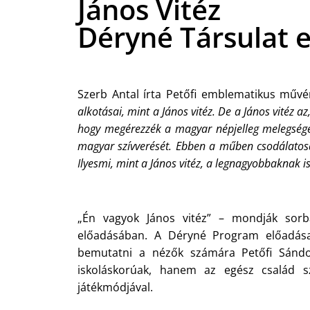
János Vitéz
Déryné Társulat 
Szerb Antal írta Petőfi emblematikus művér
alkotásai, mint a János vitéz. De a János vitéz 
hogy megérezzék a magyar népjelleg melegség
magyar szívverését. Ebben a műben csodálatos
Ilyesmi, mint a János vitéz, a legnagyobbaknak is
„Én vagyok János vitéz” – mondják sorb
előadásában. A Déryné Program előadása
bemutatni a nézők számára Petőfi Sándo
iskoláskorúak, hanem az egész család s
játékmódjával.