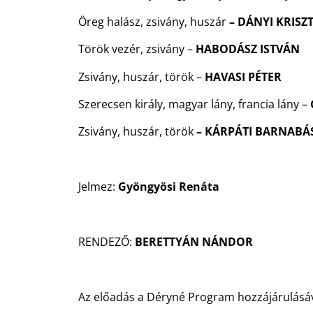
Öreg halász, zsivány, huszár
– DÁNYI KRISZ
Török vezér, zsivány –
HABODÁSZ ISTVÁN
Zsivány, huszár, török –
HAVASI PÉTER
Szerecsen király, magyar lány, francia lány –
Zsivány, huszár, török
– KÁRPÁTI BARNABÁ
Jelmez:
Gyöngyösi Renáta
RENDEZŐ:
BERETTYÁN NÁNDOR
Az előadás a Déryné Program hozzájárulásáv