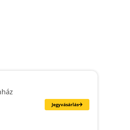
nház
Jegyvásárlás