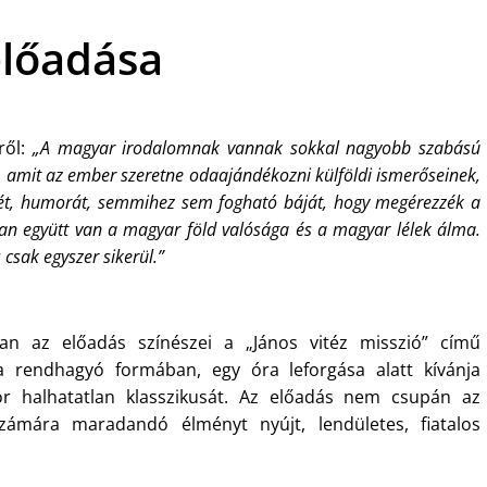
előadása
ől:
„A magyar irodalomnak vannak sokkal nagyobb szabású
az, amit az ember szeretne odaajándékozni külföldi ismerőseinek,
ét, humorát, semmihez sem fogható báját, hogy megérezzék a
an együtt van a magyar föld valósága és a magyar lélek álma.
 csak egyszer sikerül.”
an az előadás színészei a „János vitéz misszió” című
 rendhagyó formában, egy óra leforgása alatt kívánja
r halhatatlan klasszikusát. Az előadás nem csupán az
zámára maradandó élményt nyújt, lendületes, fiatalos