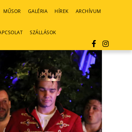
MŰSOR
GALÉRIA
HÍREK
ARCHÍVUM
APCSOLAT
SZÁLLÁSOK