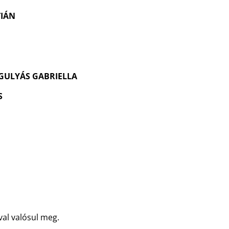
TIÁN
GULYÁS GABRIELLA
S
al valósul meg.