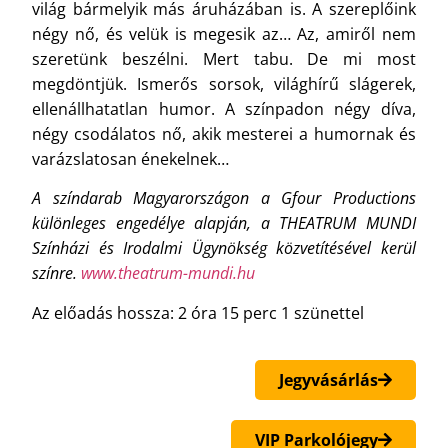
világ bármelyik más áruházában is. A szereplőink
négy nő, és velük is megesik az… Az, amiről nem
szeretünk beszélni. Mert tabu. De mi most
megdöntjük. Ismerős sorsok, világhírű slágerek,
ellenállhatatlan humor. A színpadon négy díva,
négy csodálatos nő, akik mesterei a humornak és
varázslatosan énekelnek…
A színdarab Magyarországon a
Gfour Productions
különleges engedélye alapján, a THEATRUM MUNDI
Színházi és Irodalmi Ügynökség
közvetítésével kerül
színre.
www.theatrum-mundi.hu
Az előadás hossza: 2 óra 15 perc 1 szünettel
Jegyvásárlás
VIP Parkolójegy