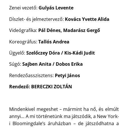
Zenei vezető:
Gulyás Levente
Díszlet- és jelmeztervező:
Kovács Yvette Alida
Videógrafika:
Pál Dénes, Madarász Gergő
Koreográfus:
Tallós Andrea
Ügyelő:
Szelőczey Dóra / Kis-Kádi Judit
Súgó:
Sajben Anita / Dobos Erika
Rendezőasszisztens:
Petyi János
Rendező: BERECZKI ZOLTÁN
Mindenkivel megeshet – mármint ha nő, és elmúlt
annyi… A mi történetünk ma játszódik, a New York-
i Bloomingdale’s áruházban – de játszódhatna a