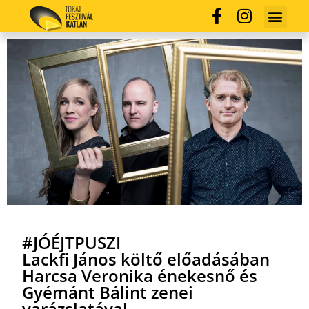
#JÓÉJTPUSZI
Lackfi János költő előadásában
Harcsa Veronika énekesnő és
Gyémánt Bálint zenei
varázslatával