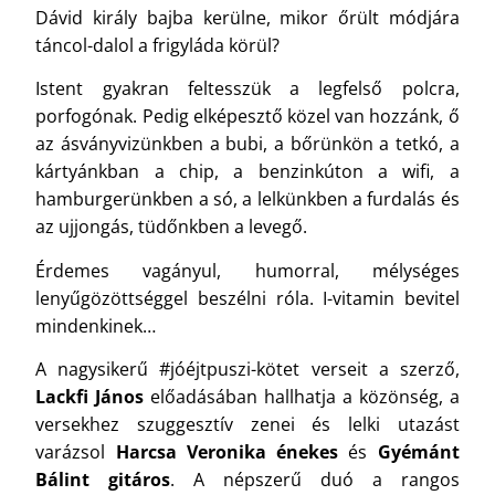
Dávid király bajba kerülne, mikor őrült módjára
táncol-dalol a frigyláda körül?
Istent gyakran feltesszük a legfelső polcra,
porfogónak. Pedig elképesztő közel van hozzánk, ő
az ásványvizünkben a bubi, a bőrünkön a tetkó, a
kártyánkban a chip, a benzinkúton a wifi, a
hamburgerünkben a só, a lelkünkben a furdalás és
az ujjongás, tüdőnkben a levegő.
Érdemes vagányul, humorral, mélységes
lenyűgözöttséggel beszélni róla. I-vitamin bevitel
mindenkinek…
A nagysikerű #jóéjtpuszi-kötet verseit a szerző,
Lackfi János
előadásában hallhatja a közönség, a
versekhez szuggesztív zenei és lelki utazást
varázsol
Harcsa Veronika
énekes
és
Gyémánt
Bálint
gitáros
. A népszerű duó a rangos