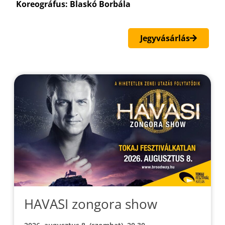
Koreográfus: Blaskó Borbála
Jegyvásárlás
HAVASI zongora show