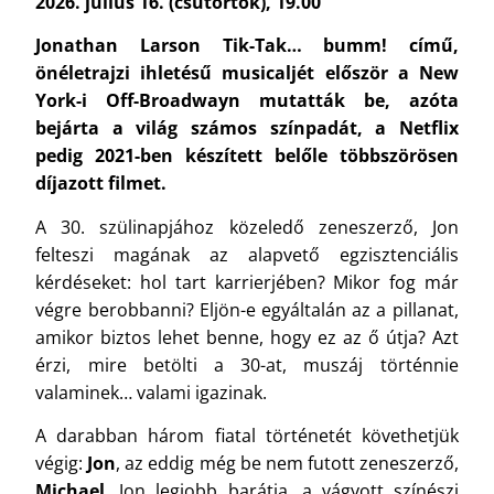
2026. július 16. (csütörtök), 19.00
Jonathan Larson Tik-Tak… bumm! című,
önéletrajzi ihletésű musicaljét először a New
York-i Off-Broadwayn mutatták be, azóta
bejárta a világ számos színpadát, a Netflix
pedig 2021-ben készített belőle többszörösen
díjazott filmet.
A 30. szülinapjához közeledő zeneszerző, Jon
felteszi magának az alapvető egzisztenciális
kérdéseket: hol tart karrierjében? Mikor fog már
végre berobbanni? Eljön-e egyáltalán az a pillanat,
amikor biztos lehet benne, hogy ez az ő útja? Azt
érzi, mire betölti a 30-at, muszáj történnie
valaminek… valami igazinak.
A darabban három fiatal történetét követhetjük
végig:
Jon
, az eddig még be nem futott zeneszerző,
Michael
, Jon legjobb barátja, a vágyott színészi