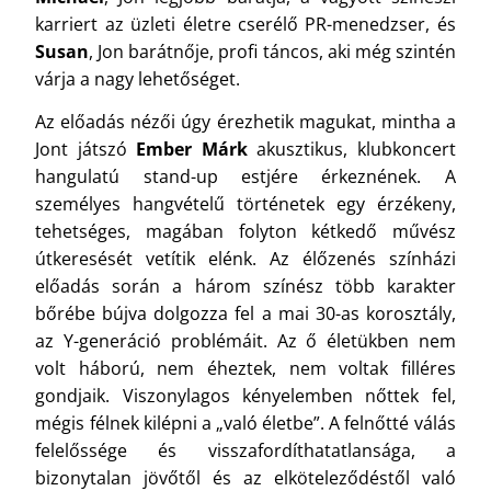
karriert az üzleti életre cserélő PR-menedzser, és
Susan
, Jon barátnője, profi táncos, aki még szintén
várja a nagy lehetőséget.
Az előadás nézői úgy érezhetik magukat, mintha a
Jont játszó
Ember Márk
akusztikus, klubkoncert
hangulatú stand-up estjére érkeznének. A
személyes hangvételű történetek egy érzékeny,
tehetséges, magában folyton kétkedő művész
útkeresését vetítik elénk. Az élőzenés színházi
előadás során a három színész több karakter
bőrébe bújva dolgozza fel a mai 30-as korosztály,
az Y-generáció problémáit. Az ő életükben nem
volt háború, nem éheztek, nem voltak filléres
gondjaik. Viszonylagos kényelemben nőttek fel,
mégis félnek kilépni a „való életbe”. A felnőtté válás
felelőssége és visszafordíthatatlansága, a
bizonytalan jövőtől és az elköteleződéstől való