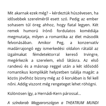
Mit akarnak ezek még? – kérdeztük húszévesen, ha
idősebbek szerelméről esett szó. Pedig az ember
sohasem túl öreg ahhoz, hogy fiatal legyen. Két
remek humorú írónő fordulatos komédiája
megmutatja, milyen a romantika az élet második
felvonásában. Amikor Peg, a konzervatív
madárrajongó egy ismerkedési oldalon rátalál az
izgalmakat fémdetektorral kereső Irvingre,
megérkezik a szerelem, első látásra. Az első
randevú és a másnap reggel után a két idősödő
romantikus komplikált helyzetben találja magát: a
közös jövőhöz bizony még az ő korukban is fel kell
nőni. Addig viszont még rengeteget lehet röhögni.
Különösen így, a Hernádi-Kern párossal…
A színdarab Magyarországon a THEATRUM MUNDI