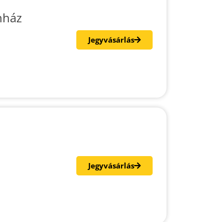
nház
Jegyvásárlás
Jegyvásárlás