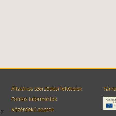
Általános szerződési feltételek
Támog
Fontos információk
Közérdekű adatok
te