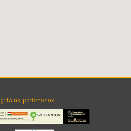
atóink, partnereink