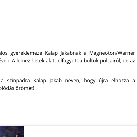
atalos gyereklemeze Kalap Jakabnak a Magneoton/Warner
. A lemez hetek alatt elfogyott a boltok polcairól, de az
t a színpadra Kalap Jakab néven, hogy újra elhozza a
olódás örömét!