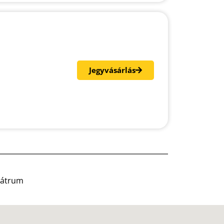
Jegyvásárlás
Teátrum