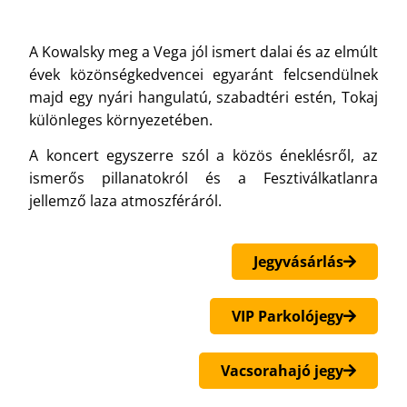
A Kowalsky meg a Vega jól ismert dalai és az elmúlt
évek közönségkedvencei egyaránt felcsendülnek
majd egy nyári hangulatú, szabadtéri estén, Tokaj
különleges környezetében.
A koncert egyszerre szól a közös éneklésről, az
ismerős pillanatokról és a Fesztiválkatlanra
jellemző laza atmoszféráról.
Jegyvásárlás
VIP Parkolójegy
Vacsorahajó jegy