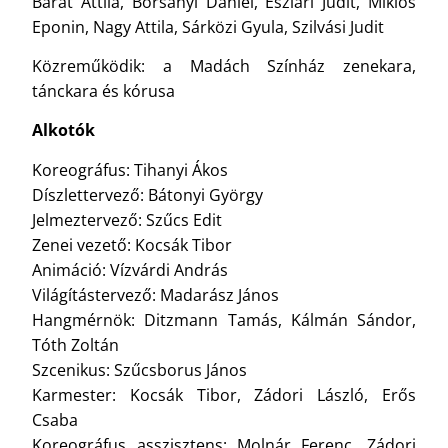
Barát Attila, Borsányi Dániel, Eszlári Judit, Miklós
Eponin, Nagy Attila, Sárközi Gyula, Szilvási Judit
Közreműködik: a Madách Színház zenekara,
tánckara és kórusa
Alkotók
Koreográfus: Tihanyi Ákos
Díszlettervező: Bátonyi György
Jelmeztervező: Szűcs Edit
Zenei vezető: Kocsák Tibor
Animáció: Vízvárdi András
Világítástervező: Madarász János
Hangmérnök: Ditzmann Tamás, Kálmán Sándor,
Tóth Zoltán
Szcenikus: Szűcsborus János
Karmester: Kocsák Tibor, Zádori László, Erős
Csaba
Koreográfus asszisztens: Molnár Ferenc, Zádori