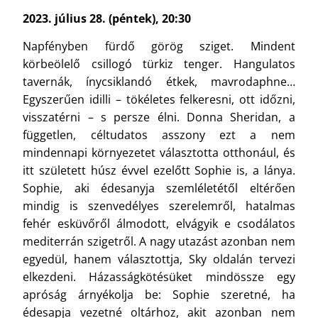
2023. július 28. (péntek), 20:30
Napfényben fürdő görög sziget. Mindent
körbeölelő csillogó türkiz tenger. Hangulatos
tavernák, ínycsiklandó étkek, mavrodaphne…
Egyszerűen idilli – tökéletes felkeresni, ott időzni,
visszatérni – s persze élni. Donna Sheridan, a
független, céltudatos asszony ezt a nem
mindennapi környezetet választotta otthonául, és
itt született húsz évvel ezelőtt Sophie is, a lánya.
Sophie, aki édesanyja szemléletétől eltérően
mindig is szenvedélyes szerelemről, hatalmas
fehér esküvőről álmodott, elvágyik e csodálatos
mediterrán szigetről. A nagy utazást azonban nem
egyedül, hanem választottja, Sky oldalán tervezi
elkezdeni. Házasságkötésüket mindössze egy
apróság árnyékolja be: Sophie szeretné, ha
édesapja vezetné oltárhoz, akit azonban nem