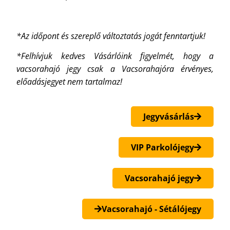
*Az időpont és szereplő változtatás jogát fenntartjuk!
*Felhívjuk kedves Vásárlóink figyelmét, hogy a
vacsorahajó jegy csak a Vacsorahajóra érvényes,
előadásjegyet nem tartalmaz!
Jegyvásárlás
VIP Parkolójegy
Vacsorahajó jegy
Vacsorahajó - Sétálójegy