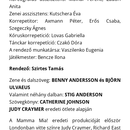
Anita
Zenei asszisztens: Kutschera Éva
Korrepetitor: Axmann Péter, Erős Csaba,
Szegeczky Ágnes
Kóruskorrepetició: Lovas Gabriella
Tánckar korrepetíció: Czakó Dóra
A rendező munkatársa: Vaszilenko Eugenia
Játékmester: Bencze Ilona
Rendező: Szirtes Tamás
Zene és dalszöveg:
BENNY ANDERSSON és BJÖRN
ULVAEUS
Valamint néhány dalban:
STIG ANDERSON
Szövegkönyv:
CATHERINE JOHNSON
JUDY CRAYMER
eredeti ötlete alapján
A Mamma Mia! eredeti produkcióját először
Londonban vitte színre Judy Craymer, Richard East