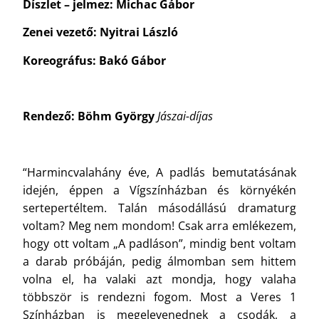
Díszlet – jelmez: Michac Gábor
Zenei vezető: Nyitrai László
Koreográfus: Bakó Gábor
Rendező: Böhm György
Jászai-díjas
“Harmincvalahány éve, A padlás bemutatásának
idején, éppen a Vígszínházban és környékén
sertepertéltem. Talán másodállású dramaturg
voltam? Meg nem mondom! Csak arra emlékezem,
hogy ott voltam „A padláson”, mindig bent voltam
a darab próbáján, pedig álmomban sem hittem
volna el, ha valaki azt mondja, hogy valaha
többször is rendezni fogom. Most a Veres 1
Színházban is megelevenednek a csodák, a