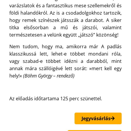
varázslatok és a fantasztikus mese szellemekről és
földi halandókról. Az is a csodadolgokhoz tartozik,
hogy remek színészek játsszák a darabot. A siker
titka elsősorban a mű és játszói, valamint
természetesen a velünk együtt „játszó” közönség!
Nem tudom, hogy ma, amikorra már A padlás
klasszikussá lett, lehet-e többet mondani róla,
vagy szabad-e többet idézni a darabból, mint
annak mára szállóigévé lett sorát: »mert kell egy
hely!«
(Böhm György – rendező)
Az előadás időtartama 125 perc szünettel.
Jegyvásárlás